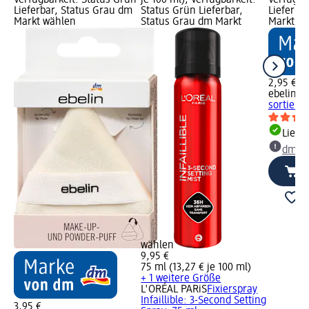
Lieferbar, Status Grau dm
Status Grün Lieferbar,
Lieferba
Markt wählen
Status Grau dm Markt
Markt w
2,95 €
ebelin
Au
sortiert, 
Liefe
dm Ma
wählen
9,95 €
75 ml (13,27 € je 100 ml)
+ 1 weitere Größe
L'ORÉAL PARiS
Fixierspray
Infaillible: 3-Second Setting
3,95 €