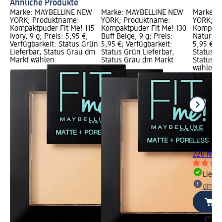
Ähnliche Produkte
Marke: MAYBELLINE NEW
Marke: MAYBELLINE NEW
Marke: 
YORK; Produktname:
YORK; Produktname:
YORK; P
Kompaktpuder Fit Me! 115
Kompaktpuder Fit Me! 130
Kompaktp
Ivory, 9 g; Preis: 5,95 €;
Buff Beige, 9 g; Preis:
Natural B
Verfügbarkeit: Status Grün
5,95 €; Verfügbarkeit:
5,95 €; V
Lieferbar, Status Grau dm
Status Grün Lieferbar,
Status G
Markt wählen
Status Grau dm Markt
Status G
wählen
wählen
5,95 €
MAYBELL
YORK
Kom
220 Natu
Liefe
dm Ma