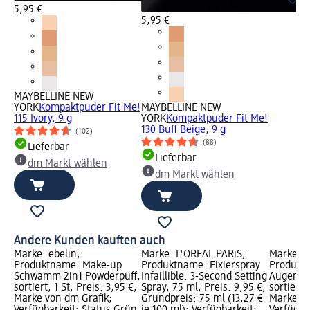
5,95 €
5,95 €
MAYBELLINE NEW
YORK
Kompaktpuder Fit Me!
MAYBELLINE NEW
115 Ivory, 9 g
YORK
Kompaktpuder Fit Me!
130 Buff Beige, 9 g
(102)
(88)
Lieferbar
Lieferbar
dm Markt wählen
dm Markt wählen
Andere Kunden kauften auch
Marke: ebelin;
Marke: L'ORÉAL PARiS;
Marke: e
Produktname: Make-up
Produktname: Fixierspray
Produkt
Schwamm 2in1 Powderpuff,
Infaillible: 3-Second Setting
Augenbr
sortiert, 1 St; Preis: 3,95 €;
Spray, 75 ml; Preis: 9,95 €;
sortiert,
Marke von dm Grafik;
Grundpreis: 75 ml (13,27 €
Marke vo
Verfügbarkeit: Status Grün
je 100 ml); Verfügbarkeit:
Verfügba