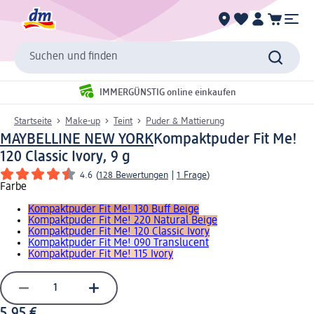
Suchen und finden
IMMERGÜNSTIG online einkaufen
Startseite
Make-up
Teint
Puder & Mattierung
MAYBELLINE NEW YORK
Kompaktpuder Fit Me!
120 Classic Ivory, 9 g
4.6
(
128 Bewertungen
|
1 Frage
)
Farbe
Kompaktpuder Fit Me! 130 Buff Beige
Kompaktpuder Fit Me! 220 Natural Beige
Kompaktpuder Fit Me! 120 Classic Ivory
Kompaktpuder Fit Me! 090 Translucent
Kompaktpuder Fit Me! 115 Ivory
5,95 €