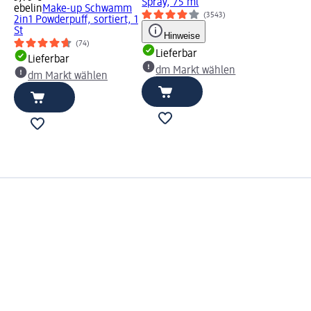
Spray, 75 ml
ebelin
Make-up Schwamm
(3543)
2in1 Powderpuff, sortiert, 1
St
Hinweise
(74)
Lieferbar
Lieferbar
dm Markt wählen
dm Markt wählen