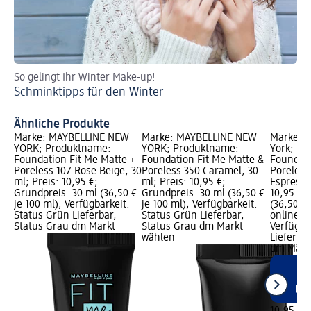
So gelingt Ihr Winter Make-up!
Ge
Schminktipps für den Winter
So
Ähnliche Produkte
Marke: MAYBELLINE NEW
Marke: MAYBELLINE NEW
Marke: M
YORK; Produktname:
YORK; Produktname:
York; Pr
Foundation Fit Me Matte +
Foundation Fit Me Matte &
Foundati
Poreless 107 Rose Beige, 30
Poreless 350 Caramel, 30
Poreless
ml; Preis: 10,95 €;
ml; Preis: 10,95 €;
Espresso
Grundpreis: 30 ml (36,50 €
Grundpreis: 30 ml (36,50 €
10,95 €;
je 100 ml); Verfügbarkeit:
je 100 ml); Verfügbarkeit:
(36,50 € 
Status Grün Lieferbar,
Status Grün Lieferbar,
online er
Status Grau dm Markt
Status Grau dm Markt
Verfügba
wählen
Lieferbar
dm Märk
10,95 €