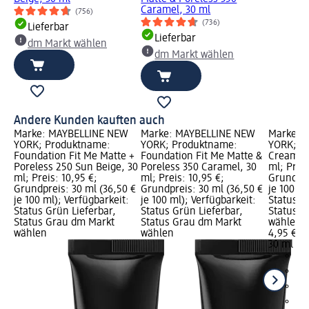
Caramel, 30 ml
(756)
(736)
Lieferbar
Lieferbar
dm Markt wählen
dm Markt wählen
Andere Kunden kauften auch
Marke: MAYBELLINE NEW
Marke: MAYBELLINE NEW
Marke: 
YORK; Produktname:
YORK; Produktname:
YORK; P
Foundation Fit Me Matte +
Foundation Fit Me Matte &
Cream Fi
Poreless 250 Sun Beige, 30
Poreless 350 Caramel, 30
ml; Preis
ml; Preis: 10,95 €;
ml; Preis: 10,95 €;
Grundpre
Grundpreis: 30 ml (36,50 €
Grundpreis: 30 ml (36,50 €
je 100 ml
je 100 ml); Verfügbarkeit:
je 100 ml); Verfügbarkeit:
Status G
Status Grün Lieferbar,
Status Grün Lieferbar,
Status G
Status Grau dm Markt
Status Grau dm Markt
wählen
wählen
wählen
4,95 €
30 ml (16