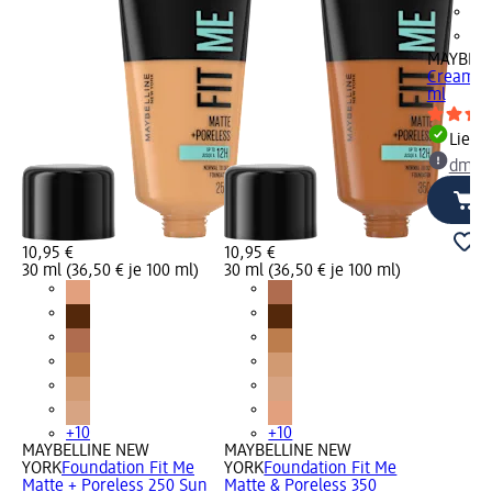
MAYBELL
Cream Fi
ml
Liefe
dm Ma
10,95 €
10,95 €
30 ml (36,50 € je 100 ml)
30 ml (36,50 € je 100 ml)
+10
+10
MAYBELLINE NEW
MAYBELLINE NEW
YORK
Foundation Fit Me
YORK
Foundation Fit Me
Matte + Poreless 250 Sun
Matte & Poreless 350