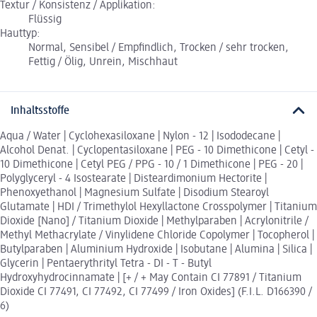
Textur / Konsistenz / Applikation:
Flüssig
Hauttyp:
Normal, Sensibel / Empfindlich, Trocken / sehr trocken,
Fettig / Ölig, Unrein, Mischhaut
Inhaltsstoffe
Aqua / Water | Cyclohexasiloxane | Nylon - 12 | Isododecane |
Alcohol Denat. | Cyclopentasiloxane | PEG - 10 Dimethicone | Cetyl -
10 Dimethicone | Cetyl PEG / PPG - 10 / 1 Dimethicone | PEG - 20 |
Polyglyceryl - 4 Isostearate | Disteardimonium Hectorite |
Phenoxyethanol | Magnesium Sulfate | Disodium Stearoyl
Glutamate | HDI / Trimethylol Hexyllactone Crosspolymer | Titanium
Dioxide [Nano] / Titanium Dioxide | Methylparaben | Acrylonitrile /
Methyl Methacrylate / Vinylidene Chloride Copolymer | Tocopherol |
Butylparaben | Aluminium Hydroxide | Isobutane | Alumina | Silica |
Glycerin | Pentaerythrityl Tetra - DI - T - Butyl
Hydroxyhydrocinnamate | [+ / + May Contain CI 77891 / Titanium
Dioxide CI 77491, CI 77492, CI 77499 / Iron Oxides] (F.I.L. D166390 /
6)