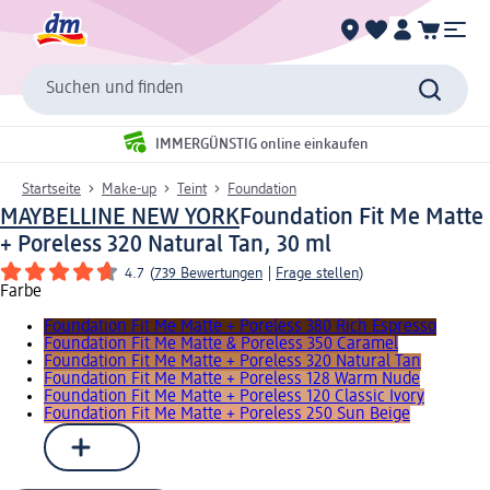
Suchen und finden
IMMERGÜNSTIG online einkaufen
Startseite
Make-up
Teint
Foundation
MAYBELLINE NEW YORK
Foundation Fit Me Matte
+ Poreless 320 Natural Tan, 30 ml
4.7
(
739 Bewertungen
|
Frage stellen
)
Farbe
Foundation Fit Me Matte + Poreless 380 Rich Espresso
Foundation Fit Me Matte & Poreless 350 Caramel
Foundation Fit Me Matte + Poreless 320 Natural Tan
Foundation Fit Me Matte + Poreless 128 Warm Nude
Foundation Fit Me Matte + Poreless 120 Classic Ivory
Foundation Fit Me Matte + Poreless 250 Sun Beige