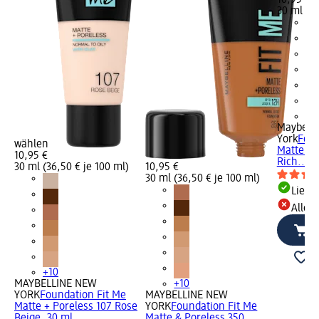
30 ml (36
+1
Maybell
York
Foun
wählen
Matte + 
10,95 €
Rich..., 
30 ml (36,50 € je 100 ml)
10,95 €
30 ml (36,50 € je 100 ml)
Liefe
Alle 
+10
MAYBELLINE NEW
+10
YORK
Foundation Fit Me
MAYBELLINE NEW
Matte + Poreless 107 Rose
YORK
Foundation Fit Me
Beige, 30 ml
Matte & Poreless 350