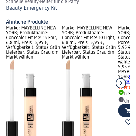
Schnelle Beauty-Helfer für die Party
An
Beauty Emergency Kit
Co
Ähnliche Produkte
Marke: MAYBELLINE NEW
Marke: MAYBELLINE NEW
Marke: 
YORK; Produktname:
YORK; Produktname:
YORK; P
Concealer Fit Me! 15 Fair,
Concealer Fit Me! 10 Light,
Conceale
6,8 ml; Preis: 5,95 €;
6,8 ml; Preis: 5,95 €;
Porcelain
Verfügbarkeit: Status Grün
Verfügbarkeit: Status Grün
5,95 €; V
Lieferbar, Status Grau dm
Lieferbar, Status Grau dm
Status G
Markt wählen
Markt wählen
Status G
wählen
5,95 €
MAYBELL
YORK
Con
Porcelai
Liefe
dm Ma