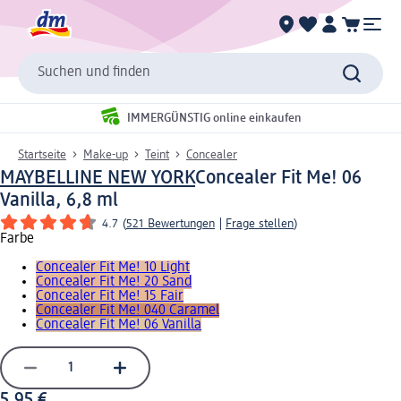
Suchen und finden
IMMERGÜNSTIG online einkaufen
Startseite
Make-up
Teint
Concealer
MAYBELLINE NEW YORK
Concealer Fit Me! 06
Vanilla, 6,8 ml
4.7
(
521 Bewertungen
|
Frage stellen
)
Farbe
Concealer Fit Me! 10 Light
Concealer Fit Me! 20 Sand
Concealer Fit Me! 15 Fair
Concealer Fit Me! 040 Caramel
Concealer Fit Me! 06 Vanilla
5,95 €