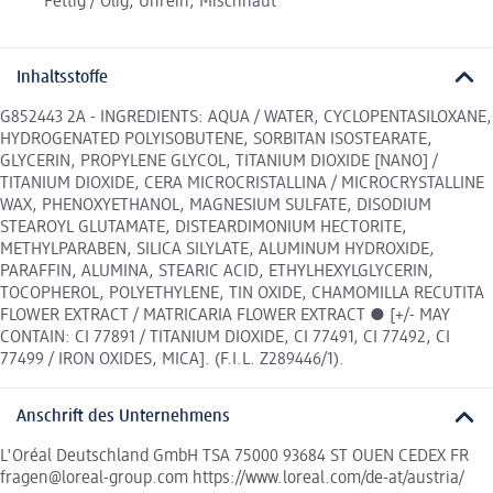
Fettig / Ölig, Unrein, Mischhaut
Inhaltsstoffe
G852443 2A - INGREDIENTS: AQUA / WATER, CYCLOPENTASILOXANE,
HYDROGENATED POLYISOBUTENE, SORBITAN ISOSTEARATE,
GLYCERIN, PROPYLENE GLYCOL, TITANIUM DIOXIDE [NANO] /
TITANIUM DIOXIDE, CERA MICROCRISTALLINA / MICROCRYSTALLINE
WAX, PHENOXYETHANOL, MAGNESIUM SULFATE, DISODIUM
STEAROYL GLUTAMATE, DISTEARDIMONIUM HECTORITE,
METHYLPARABEN, SILICA SILYLATE, ALUMINUM HYDROXIDE,
PARAFFIN, ALUMINA, STEARIC ACID, ETHYLHEXYLGLYCERIN,
TOCOPHEROL, POLYETHYLENE, TIN OXIDE, CHAMOMILLA RECUTITA
FLOWER EXTRACT / MATRICARIA FLOWER EXTRACT ● [+/- MAY
CONTAIN: CI 77891 / TITANIUM DIOXIDE, CI 77491, CI 77492, CI
77499 / IRON OXIDES, MICA]. (F.I.L. Z289446/1).
Anschrift des Unternehmens
L'Oréal Deutschland GmbH TSA 75000 93684 ST OUEN CEDEX FR
fragen@loreal-group.com https://www.loreal.com/de-at/austria/