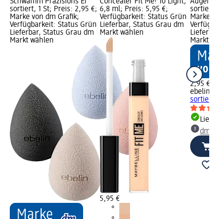
Schwamm Präzisions Ei
Concealer Fit Me! 10 Light,
Augenbr
sortiert, 1 St; Preis: 2,95 €;
6,8 ml; Preis: 5,95 €;
sortiert,
Marke von dm Grafik;
Verfügbarkeit: Status Grün
Marke vo
Verfügbarkeit: Status Grün
Lieferbar, Status Grau dm
Verfügba
Lieferbar, Status Grau dm
Markt wählen
Lieferba
Markt wählen
Markt w
2,95 €
ebelin
Au
sortiert, 
Liefe
dm Ma
5,95 €