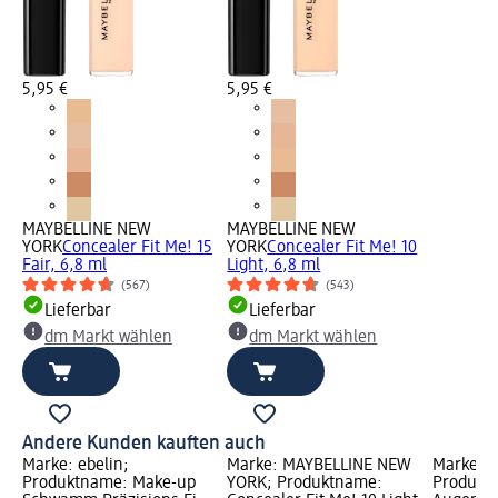
5,95 €
5,95 €
MAYBELLINE NEW
MAYBELLINE NEW
YORK
Concealer Fit Me! 15
YORK
Concealer Fit Me! 10
Fair, 6,8 ml
Light, 6,8 ml
(567)
(543)
Lieferbar
Lieferbar
dm Markt wählen
dm Markt wählen
Andere Kunden kauften auch
Marke: ebelin;
Marke: MAYBELLINE NEW
Marke: e
Produktname: Make-up
YORK; Produktname:
Produkt