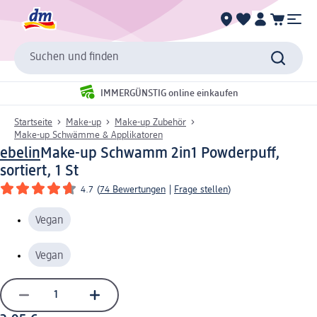
Suchen und finden
IMMERGÜNSTIG online einkaufen
Startseite
Make-up
Make-up Zubehör
Make-up Schwämme & Applikatoren
ebelin
Make-up Schwamm 2in1 Powderpuff,
sortiert, 1 St
4.7
(
74 Bewertungen
|
Frage stellen
)
Vegan
Vegan