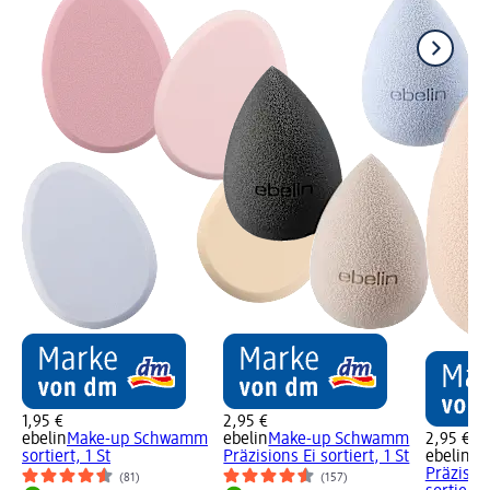
1,95 €
2,95 €
ebelin
Make-up Schwamm
ebelin
Make-up Schwamm
2,95 €
sortiert, 1 St
Präzisions Ei sortiert, 1 St
ebelin
Ma
Präzisio
(81)
(157)