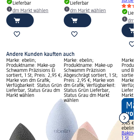
sortiert, 
Lieferbar
Lieferbar
dm Markt wählen
dm Markt wählen
Liefe
dm Ma
Andere Kunden kauften auch
Marke: ebelin;
Marke: ebelin;
Marke: e
Produktname: Make-up
Produktname: Make-up
Produkt
Schwamm Präzisions Ei
Schwamm Präzision
und Bak
sortiert, 1 St; Preis: 2,95 €;
Abgeschrägt sortiert, 1 St;
sortiert,
Marke von dm Grafik;
Preis: 2,95 €; Marke von
Marke vo
Verfügbarkeit: Status Grün
dm Grafik; Verfügbarkeit:
Verfügba
Lieferbar, Status Grau dm
Status Grün Lieferbar,
Lieferba
Markt wählen
Status Grau dm Markt
Markt w
wählen
3,45 €
ebelin
Ma
Baking S
1 St