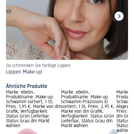
So schminken Sie farbige Lippen
Za
Lippen Make-up
Br
Ähnliche Produkte
Marke: ebelin;
Marke: ebelin;
Marke: e
Produktname: Make-up
Produktname: Make-up
Produkt
Schwamm sortiert, 1 St;
Schwamm Präzisions Ei
Schwamm
Preis: 1,95 €; Marke von dm
sortiert, 1 St; Preis: 2,95 €;
Abgeschrä
Grafik; Verfügbarkeit:
Marke von dm Grafik;
Preis: 2
Status Grün Lieferbar,
Verfügbarkeit: Status Grün
dm Grafi
Status Grau dm Markt
Lieferbar, Status Grau dm
Status G
wählen
Markt wählen
Status G
wählen