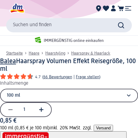
Suchen und finden
IMMERGÜNSTIG online einkaufen
Startseite
Haare
Haarstyling
Haarspray & Haarlack
Balea
Haarspray Volumen Effekt Reisegröße, 100
ml
4.7
(
66 Bewertungen
|
Frage stellen
)
Inhaltsmenge
0,85 €
100 ml (0,85 € je 100 ml)
inkl. 20% MwSt. zzgl.
Versand