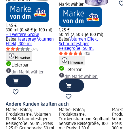
Markt wählen
1,45 €
300 ml (0,48 € je 100 ml)
1,25 €
+ 1 weitere Größe
50 ml (2,50 € je 100 ml)
Balea
Haarspray Volumen
Balea
Volumen Effekt
Effekt, 300 ml
Schaumfestiger
Reisegröße, 50 ml
(176)
(52)
Hinweise
Hinweise
Lieferbar
Lieferbar
dm Markt wählen
dm Markt wählen
Andere Kunden kauften auch
Marke: Balea;
Marke: Balea;
Marke: B
Produktname: Volumen
Produktname:
Produkt
Effekt Schaumfestiger
Trockenshampoo Kopfhaut
Volumen 
Reisegröße, 50 ml; Preis:
Sensitive Reisegröße, 100
Preis: 1,
1,25 €; Grundpreis: 50 ml
ml; Preis: 1,30 €;
300 ml (0