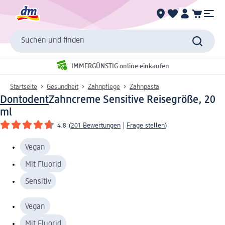
Suchen und finden
IMMERGÜNSTIG online einkaufen
Startseite
Gesundheit
Zahnpflege
Zahnpasta
Dontodent
Zahncreme Sensitive Reisegröße, 20
ml
4.8
(
201 Bewertungen
|
Frage stellen
)
Vegan
Mit Fluorid
Sensitiv
Vegan
Mit Fluorid