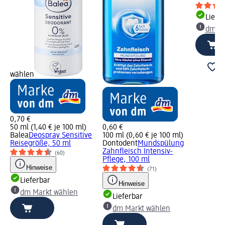
Liefe
dm Ma
wählen
0,70 €
50 ml (1,40 € je 100 ml)
0,60 €
Balea
Deospray Sensitive
100 ml (0,60 € je 100 ml)
Reisegröße, 50 ml
Dontodent
Mundspülung
Zahnfleisch Intensiv-
(60)
Pflege, 100 ml
Hinweise
(71)
Lieferbar
Hinweise
dm Markt wählen
Lieferbar
dm Markt wählen