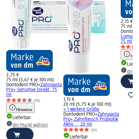
2,15 €
75 ml (2,
Dontode
Complete
75 ml
Hinw
Liefe
dm Ma
2,75 €
75 ml (3,67 € je 100 ml)
Dontodent PRO+
Zahnpasta
Pro+ Sensitive Direkt, 75
ml
1,15 €
(90)
20 ml (5,75 € je 100 ml)
+ 1 weitere Größe
Hinweise
Dontodent PRO+
Zahnpasta
Lieferbar
Pro+ Zahnfleisch Probiotik
Aktiv..., 20 ml
dm Markt wählen
(53)
Lieferbar