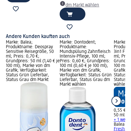
dm Markt wählen
Andere Kunden kauften auch
Marke: Balea;
Marke: Dontodent;
Marke: 
Produktname: Deospray
Produktname:
Produkt
Sensitive Reisegröße, 50
Mundspülung Zahnfleisch
3in1 Fre
ml; Preis: 0,70 €;
Intensiv-Pflege, 100 ml;
ml; Preis
Grundpreis: 50 ml (1,40 € je
Preis: 0,60 €; Grundpreis:
Grundprei
100 ml); Marke von dm
100 ml (0,60 € je 100 ml);
100 ml);
Grafik; Verfügbarkeit:
Marke von dm Grafik;
Grafik; V
Status Grün Lieferbar,
Verfügbarkeit: Status Grün
Status G
Status Grau dm Markt
Lieferbar, Status Grau dm
Status G
Markt wählen
wählen
0,55 €
50 ml (1,
+ 1 weit
Balea M
Fresh Re