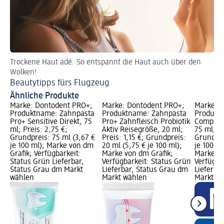
Trockene Haut adé: So entspannt die Haut auch über den
En
Wolken!
Ve
Beautytipps fürs Flugzeug
Ähnliche Produkte
Marke: Dontodent PRO+;
Marke: Dontodent PRO+;
Marke: D
Produktname: Zahnpasta
Produktname: Zahnpasta
Produkt
Pro+ Sensitive Direkt, 75
Pro+ Zahnfleisch Probiotik
Complete
ml; Preis: 2,75 €;
Aktiv Reisegröße, 20 ml;
75 ml; Pr
Grundpreis: 75 ml (3,67 €
Preis: 1,15 €; Grundpreis:
Grundpre
je 100 ml); Marke von dm
20 ml (5,75 € je 100 ml);
je 100 ml
Grafik; Verfügbarkeit:
Marke von dm Grafik;
Marke vo
Status Grün Lieferbar,
Verfügbarkeit: Status Grün
Verfügba
Status Grau dm Markt
Lieferbar, Status Grau dm
Lieferba
wählen
Markt wählen
Markt w