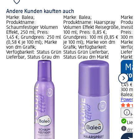
Andere Kunden kauften auch
Marke: Balea;
Marke: Balea;
Marke: B
Produktname:
Produktname: Haarspray
Produkt
Schaumfestiger Volumen
Volumen Effekt Reisegröße,
Invisible
Effekt, 250 ml; Preis:
100 ml; Preis: 0,85 €;
Preis: 1,
1,45 €; Grundpreis: 250 ml
Grundpreis: 100 ml (0,85 €
300 ml (0
(0,58 € je 100 ml); Marke
je 100 ml); Marke von dm
Marke vo
von dm Grafik;
Grafik; Verfügbarkeit:
Verfügba
Verfügbarkeit: Status Grün
Status Grün Lieferbar,
Lieferba
Lieferbar, Status Grau dm
Status Grau dm Markt
Markt w
1,45 €
300 ml (0
Balea
Haa
Power, 3
Hinw
Liefe
dm Ma