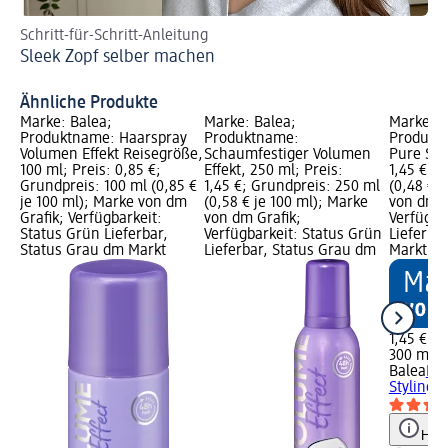
Schritt-für-Schritt-Anleitung
Wa
Sleek Zopf selber machen
Ha
Ähnliche Produkte
Marke: Balea;
Marke: Balea;
Marke: B
Produktname: Haarspray
Produktname:
Produkt
Volumen Effekt Reisegröße,
Schaumfestiger Volumen
Pure Styl
100 ml; Preis: 0,85 €;
Effekt, 250 ml; Preis:
1,45 €; 
Grundpreis: 100 ml (0,85 €
1,45 €; Grundpreis: 250 ml
(0,48 € j
je 100 ml); Marke von dm
(0,58 € je 100 ml); Marke
von dm G
Grafik; Verfügbarkeit:
von dm Grafik;
Verfügba
Status Grün Lieferbar,
Verfügbarkeit: Status Grün
Lieferba
Status Grau dm Markt
Lieferbar, Status Grau dm
Markt w
1,45 €
300 ml (0
Balea
Ha
Styling, 
Hinw