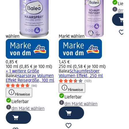
Liefe
dm Ma
wählen
Markt wählen
0,85 €
1,45 €
100 ml (0,85 € je 100 ml)
250 ml (0,58 € je 100 ml)
+ 1 weitere Größe
Balea
Schaumfestiger
Balea
Haarspray Volumen
Volumen Effekt, 250 ml
Effekt Reisegröße, 100 ml
(103)
(66)
Hinweise
Hinweise
Lieferbar
Lieferbar
dm Markt wählen
dm Markt wählen