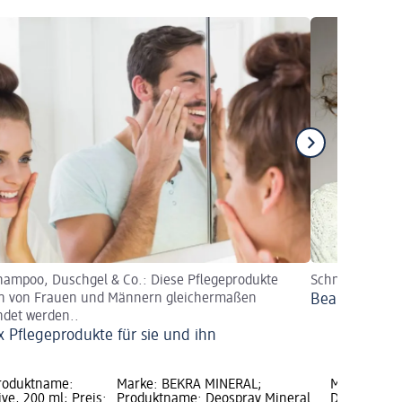
ampoo, Duschgel & Co.: Diese Pflegeprodukte
Schnelle Beauty
n von Frauen und Männern gleichermaßen
Beauty Emerg
det werden..
x Pflegeprodukte für sie und ihn
Produktname:
Marke: BEKRA MINERAL;
Marke: Bal
ve, 200 ml; Preis:
Produktname: Deospray Mineral
Deospray Ze