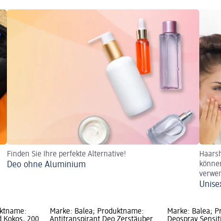
Finden Sie Ihre perfekte Alternative!
Haarsh
Deo ohne Aluminium
könne
verwen
Unise
uktname:
Marke: Balea; Produktname:
Marke: Balea; 
d Kokos, 200
Antitranspirant Deo Zerstäuber
Deospray Sensiti