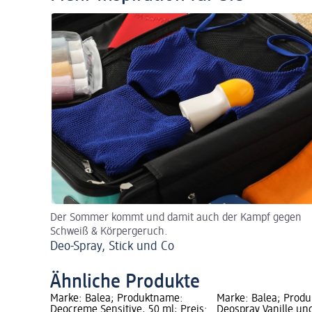
Der Sommer kommt und damit auch der Kampf gegen
Schweiß & Körpergeruch.
Deo-Spray, Stick und Co
Ähnliche Produkte
ame:
Marke: Balea; Produktname:
Marke: Balea; Prod
ive, 50 ml;
Deocreme Sensitive, 50 ml; Preis:
Deospray Vanille un