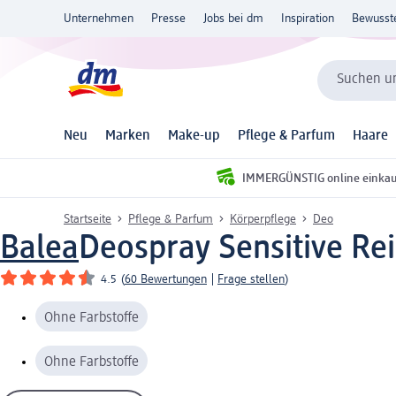
Unternehmen
Presse
Jobs bei dm
Inspiration
Bewusst
Suchen un
Neu
Marken
Make-up
Pflege & Parfum
Haare
IMMERGÜNSTIG online einka
Startseite
Pflege & Parfum
Körperpflege
Deo
Balea
Deospray Sensitive Re
4.5
(
60 Bewertungen
|
Frage stellen
)
Ohne Farbstoffe
Ohne Farbstoffe