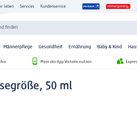
er leben
Services
Kundenservice
d finden
Männerpflege
Gesundheit
Ernährung
Baby & Kind
Hau
ufen
Mein dm-App Vorteile nutzen
Expre
isegröße, 50 ml