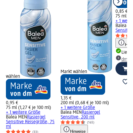
0,85 €
75 ml (1,
+ 1 weit
Balea M
Sensitiv
Hinw
Liefe
dm Ma
Markt wählen
wählen
1,35 €
0,95 €
200 ml (0,68 € je 100 ml)
75 ml (1,27 € je 100 ml)
+ 1 weitere Größe
+ 1 weitere Größe
Balea MEN
Rasiergel
Balea MEN
Rasiergel
Sensitive, 200 ml
Sensitive Reisegröße, 75
(165)
ml
Hinweise
(33)