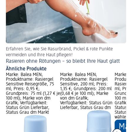
Erfahren Sie, wie Sie Rasurbrand, Pickel & rote Punkte
vermeiden und Ihre Haut pflegen!
Rasieren ohne Rötungen – so bleibt Ihre Haut glatt
Ähnliche Produkte
Marke: Balea MEN;
Marke: Balea MEN;
Marke: 
Produktname: Rasiergel
Produktname: Rasiergel
Produkt
Sensitive Reisegröße, 75
Sensitive, 200 ml; Preis:
Rasiersc
ml; Preis: 0,95 €;
1,35 €; Grundpreis: 200 ml
ml; Preis
Grundpreis: 75 ml (1,27 € je
(0,68 € je 100 ml); Marke
Grundprei
100 ml); Marke von dm
von dm Grafik;
100 ml);
Grafik; Verfügbarkeit:
Verfügbarkeit: Status Grün
Grafik; V
Status Grün Lieferbar,
Lieferbar, Status Grau dm
Status G
Status Grau dm Markt
Status G
wählen