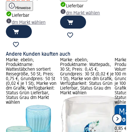
Lieferbar
Hinweise
dm Markt wählen
Lieferbar
dm Markt wählen
Andere Kunden kauften auch
Marke: ebelin;
Marke: ebelin;
Marke: B
Produktname:
Produktname: Wattepads,
Produkt
Wattestäbchen sortiert
30 St; Preis: 0,45 €;
Volumen 
Reisegröße, 50 St; Preis:
Grundpreis: 30 St (0,02 € je
100 ml; P
0,75 €; Grundpreis: 50 St
1 St); Marke von dm Grafik;
Grundpre
(0,02 € je 1 St); Marke von
Verfügbarkeit: Status Grün
je 100 m
dm Grafik; Verfügbarkeit:
Lieferbar, Status Grau dm
Grafik; V
Status Grün Lieferbar,
Markt wählen
Status G
Status Grau dm Markt
Status G
wählen
wählen
0,85 €