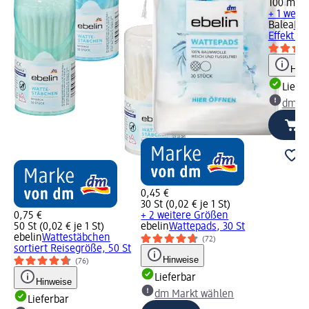
100 ml (0
+ 1 weit
Balea
Ha
Effekt R
Hinw
Liefe
dm Ma
0,45 €
30 St (0,02 € je 1 St)
0,75 €
+ 2 weitere Größen
50 St (0,02 € je 1 St)
ebelin
Wattepads, 30 St
ebelin
Wattestäbchen
(72)
sortiert Reisegröße, 50 St
Hinweise
(76)
Lieferbar
Hinweise
dm Markt wählen
Lieferbar