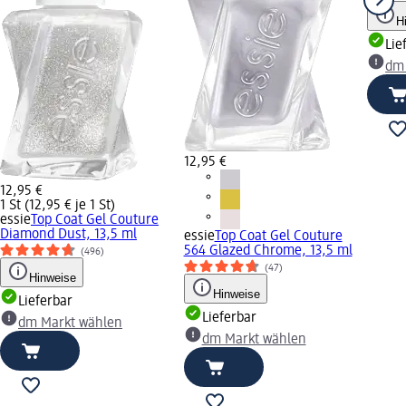
H
Lie
dm
12,95 €
12,95 €
1 St (12,95 € je 1 St)
essie
Top Coat Gel Couture
Diamond Dust, 13,5 ml
essie
Top Coat Gel Couture
564 Glazed Chrome, 13,5 ml
(496)
(47)
Hinweise
Hinweise
Lieferbar
Lieferbar
dm Markt wählen
dm Markt wählen