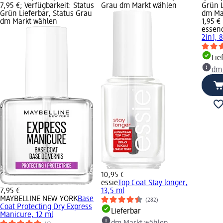
7,95 €; Verfügbarkeit: Status
Grau dm Markt wählen
Grün L
Grün Lieferbar, Status Grau
dm Ma
dm Markt wählen
1,95 €
essen
2in1, 
Lie
dm
10,95 €
essie
Top Coat Stay longer,
7,95 €
13,5 ml
MAYBELLINE NEW YORK
Base
(282)
Coat Protecting Dry Express
Lieferbar
Manicure, 12 ml