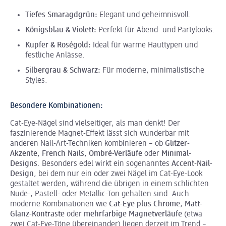
Tiefes Smaragdgrün:
Elegant und geheimnisvoll.
Königsblau & Violett:
Perfekt für Abend- und Partylooks.
Kupfer & Roségold:
Ideal für warme Hauttypen und
festliche Anlässe.
Silbergrau & Schwarz:
Für moderne, minimalistische
Styles.
Besondere Kombinationen:
Cat-Eye-Nägel sind vielseitiger, als man denkt! Der
faszinierende Magnet-Effekt lässt sich wunderbar mit
anderen Nail-Art-Techniken kombinieren – ob
Glitzer-
Akzente
,
French Nails
,
Ombré-Verläufe
oder
Minimal-
Designs
. Besonders edel wirkt ein sogenanntes
Accent-Nail-
Design
, bei dem nur ein oder zwei Nägel im Cat-Eye-Look
gestaltet werden, während die übrigen in einem schlichten
Nude-, Pastell- oder Metallic-Ton gehalten sind. Auch
moderne Kombinationen wie
Cat-Eye plus Chrome
,
Matt-
Glanz-Kontraste
oder
mehrfarbige Magnetverläufe
(etwa
zwei Cat-Eye-Töne übereinander) liegen derzeit im Trend –