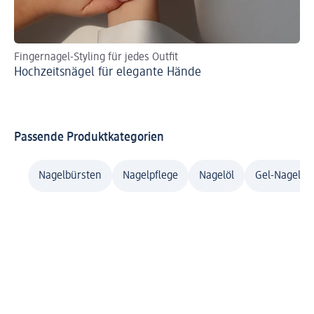
Fingernagel-Styling für jedes Outfit
So
Hochzeitsnägel für elegante Hände
We
Passende Produktkategorien
Nagelbürsten
Nagelpflege
Nagelöl
Gel-Nagella