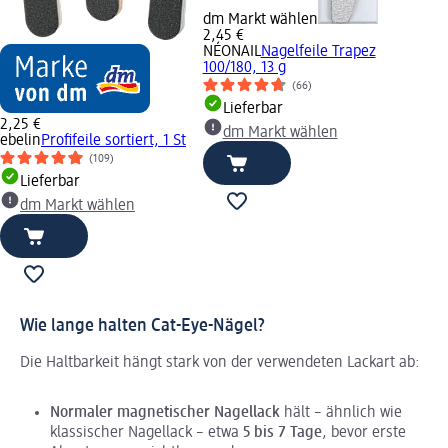
dm Markt wählen
2,45 €
NÉONAIL
Nagelfeile Trapez
100/180, 13 g
(66)
Lieferbar
2,25 €
dm Markt wählen
ebelin
Profifeile sortiert, 1 St
(109)
Lieferbar
dm Markt wählen
Wie lange halten Cat-Eye-Nägel?
Die Haltbarkeit hängt stark von der verwendeten Lackart ab:
Normaler magnetischer Nagellack
hält – ähnlich wie
klassischer Nagellack – etwa
5 bis 7 Tage
, bevor erste