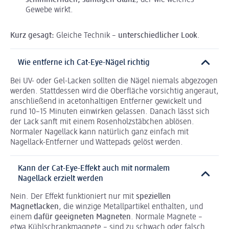
schimmernden, samtigen Glanz
, der wie weiches
Gewebe wirkt.
Kurz gesagt:
Gleiche Technik –
unterschiedlicher Look
.
Wie entferne ich Cat-Eye-Nägel richtig
Bei UV- oder Gel-Lacken sollten die Nägel niemals abgezogen
werden. Stattdessen wird die Oberfläche vorsichtig angeraut,
anschließend in acetonhaltigen Entferner gewickelt und
rund 10–15 Minuten einwirken gelassen. Danach lässt sich
der Lack sanft mit einem Rosenholzstäbchen ablösen.
Normaler Nagellack kann natürlich ganz einfach mit
Nagellack-Entferner und Wattepads gelöst werden.
Kann der Cat-Eye-Effekt auch mit normalem
Nagellack erzielt werden
Nein. Der Effekt funktioniert nur mit
speziellen
Magnetlacken
, die winzige Metallpartikel enthalten, und
einem
dafür geeigneten Magneten
. Normale Magnete –
etwa Kühlschrankmagnete – sind zu schwach oder falsch