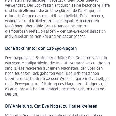
normalen magnetischen Nagellack, Gel-, oder Shellac
verwendest. Der Look fasziniert durch seine besondere Tiefe
und Lichtreflexion, die an eine glänzende Katzenpupille
erinnert. Gerade das macht ihn so beliebt: Er ist modern,
wandelbar und trotzdem zeitlos elegant. Von dezenten
Rosétönen über kühle Grau-Nuancen bis hin zu
glamourösen Metallic-Farben – der Cat-Eye-Look lässt sich
individuell an deinen Stil und Anlass anpassen.
Der Effekt hinter den Cat-Eye-Nägeln
Der magnetische Schimmer erklärt: Das Geheimnis liegt in
winzigen Metallpartikeln, die im Cat-Eye-Nagellack enthalten
sind. Diese reagieren auf einen Magneten, der über den
noch feuchten Lack gehalten wird. Dadurch entstehen
faszinierende Lichtreflexe oder Wellen – ganz individuell, je
nach Bewegung und Richtung des Magneten. Übrigens gibt
es auch praktische
Kunstnägel
und
Press-Ons
im Cat-Eye-
Design.
DIY-Anleitung: Cat-Eye-Nägel zu Hause kreieren