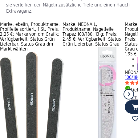
sie verleihen den Nägeln zusätzliche Tiefe und einen Hauch
Extravaganz.
Marke: ebelin; Produktname:
Marke: NÉONAIL;
Marke
Profifeile sortiert, 1 St; Preis:
Produktname: Nagelfeile
Produ
2,25 €; Marke von dm Grafik;
Trapez 100/180, 13 g; Preis:
Nagelf
Verfügbarkeit: Status Grün
2,45 €; Verfügbarkeit: Status
Preis:
Lieferbar, Status Grau dm
Grün Lieferbar, Status Grau
Status
Markt wählen
Grau 
1,95 €
NÉONA
100/18
Lie
dm