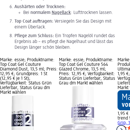
Aushärten oder Trocknen:
Bei
normalem
Nagellack
: Lufttrocknen lassen.
Top Coat auftragen:
Versiegeln Sie das Design mit
einem Überlack.
Pflege zum Schluss:
Ein Tropfen Nagelöl rundet das
Ergebnis ab – es pflegt die Nagelhaut und lässt das
Design länger schön bleiben.
Marke: essie; Produktname:
Marke: essie; Produktname:
Marke:
Top Coat Gel Couture
Top Coat Gel Couture 564
Produ
Diamond Dust, 13,5 ml; Preis:
Glazed Chrome, 13,5 ml;
Ultima
12,95 €; Grundpreis: 1 St
Preis: 12,95 €; Verfügbarkeit:
1,95 €
(12,95 € je 1 St);
Status Grün Lieferbar, Status
Verfüg
Verfügbarkeit: Status Grün
Grau dm Markt wählen
Liefer
Lieferbar, Status Grau dm
Markt
Markt wählen
1,95 €
trend 
Grip, 