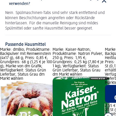
verwenden?
Nein. Spülmaschinen-Tabs sind sehr stark entfettend und
können Beschichtungen angreifen oder Rückstände
hinterlassen. Für die manuelle Reinigung sind mildes
Spülmittel oder sanfte Hausmittel besser geeignet.
Passende Hausmittel
Marke: dmBio; Produktname:
Marke: Kaiser-Natron;
Marke
Backpulver mit Reinweinstein
Produktname: Natron Pulver,
Backpa
(4x17 g), 68 g; Preis: 0,85 €;
250 g; Preis: 1,95 €;
Heißlu
Grundpreis: 68 g (1,25 € je 100
Grundpreis: 0,25 kg (7,80 € je
Preis:
g); Marke von dm Grafik;
1 kg); Verfügbarkeit: Status
St (0,1
Verfügbarkeit: Status Grün
Grün Lieferbar, Status Grau
erhält
Lieferbar, Status Grau dm
dm Markt wählen
Verfüg
Markt wählen
Liefer
Märkt
2,55 €
20 St (
Toppit