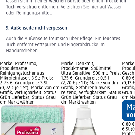
lassen sich mit einer
weichen Bürste
oder einem
trockenen
Tuch vorsichtig
entfernen. Verzichten Sie hier auf Wasser
oder Reinigungsmittel.
5. Außenseite nicht vergessen
Auch die Außenseite freut sich über Pflege: Ein
feuchtes
Tuch
entfernt Fettspuren und Fingerabdrücke im
Handumdrehen.
Marke: Profissimo;
Marke: Denkmit;
Marke:
Produktname:
Produktname: Spülmittel
Produ
Reinigungstücher aus
Ultra Sensitive, 500 ml; Preis:
Geschi
Mikrofeinfaser, 3 St; Preis:
1,35 €; Grundpreis: 0,5 l
0,80 €
2,75 €; Grundpreis: 3 St
(2,70 € je 1 l); Marke von dm
(0,13 
(0,92 € je 1 St); Marke von dm
Grafik; Gefahrenhinweis
Grafik
Grafik; Verfügbarkeit: Status
reizend; Verfügbarkeit: Status
Grün L
Grün Lieferbar, Status Grau
Grün Lieferbar, Status Grau
dm Ma
dm Markt wählen
dm Markt wählen
0,80 €
6 St (0
Profis