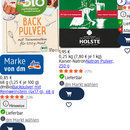
Heißlu
H
Lie
All
1,95 €
0,25 kg (7,80 € je 1 kg)
Kaiser-Natron
Natron Pulver,
250 g
(171)
0,85 €
Lieferbar
68 g (1,25 € je 100 g)
dm Markt wählen
dmBio
Backpulver mit
Reinweinstein (4x17 g), 68 g
(128)
Hinweise
Lieferbar
dm Markt wählen