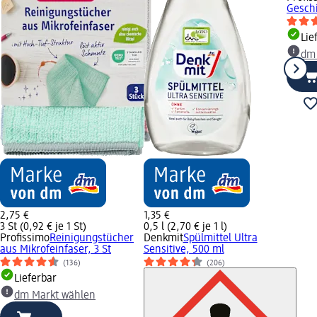
Geschi
Lie
dm
2,75 €
1,35 €
3 St (0,92 € je 1 St)
0,5 l (2,70 € je 1 l)
Profissimo
Reinigungstücher
Denkmit
Spülmittel Ultra
aus Mikrofeinfaser, 3 St
Sensitive, 500 ml
(136)
(206)
Lieferbar
dm Markt wählen