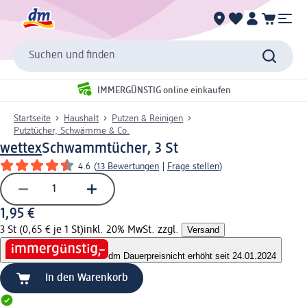
Suchen und finden
IMMERGÜNSTIG online einkaufen
Startseite
Haushalt
Putzen & Reinigen
Putztücher, Schwämme & Co.
wettex
Schwammtücher, 3 St
4.6
(
13 Bewertungen
|
Frage stellen
)
1,95 €
3 St (0,65 € je 1 St)
inkl. 20% MwSt. zzgl.
Versand
dm Dauerpreis
nicht erhöht seit 24.01.2024
In den Warenkorb