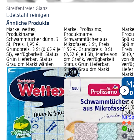
Streifenfreier Glanz
So
Edelstahl reinigen
Bl
Ähnliche Produkte
Marke: wettex;
Marke: Profissimo;
Marke: P
Produktname:
Produktname:
Produkt
Schwammtücher dünn, 3
Schwammtücher aus
Spülsch
St; Preis: 1,95 €;
Mikrofaser, 3 St; Preis:
Spülmitt
Grundpreis: 3 St (0,65 € je 1
1,55 €; Grundpreis: 3 St
Preis: 1,
St); Verfügbarkeit: Status
(0,52 € je 1 St); Marke von
St (0,48 
Grün Lieferbar, Status
dm Grafik; Verfügbarkeit:
von dm G
Grau dm Markt wählen
Status Grün Lieferbar,
Verfügba
Status Grau dm Markt
Lieferba
wählen
Markt w
1,45 €
3 St (0,48
Profissi
für Spül
Liefe
dm Ma