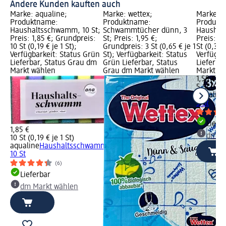
Andere Kunden kauften auch
Marke: aqualine;
Marke: wettex;
Marke: a
Produktname:
Produktname:
Produkt
Haushaltsschwamm, 10 St;
Schwammtücher dünn, 3
Haushal
Preis: 1,85 €; Grundpreis:
St; Preis: 1,95 €;
Preis: 1,
10 St (0,19 € je 1 St);
Grundpreis: 3 St (0,65 € je 1
St (0,31 €
Verfügbarkeit: Status Grün
St); Verfügbarkeit: Status
Verfügba
Lieferbar, Status Grau dm
Grün Lieferbar, Status
Lieferba
Markt wählen
Grau dm Markt wählen
Markt w
1,55 €
5 St (0,31
aqualine
5 St
Liefe
1,85 €
dm Ma
10 St (0,19 € je 1 St)
aqualine
Haushaltsschwamm,
10 St
(6)
Lieferbar
dm Markt wählen