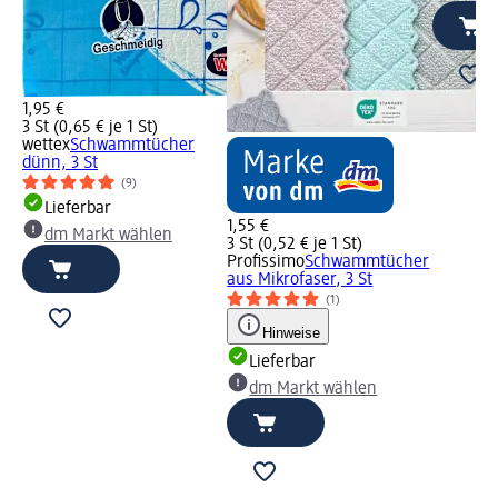
1,95 €
3 St (0,65 € je 1 St)
wettex
Schwammtücher
dünn, 3 St
(9)
Lieferbar
1,55 €
dm Markt wählen
3 St (0,52 € je 1 St)
Profissimo
Schwammtücher
aus Mikrofaser, 3 St
(1)
Hinweise
Lieferbar
dm Markt wählen