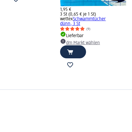
1,95 €
3 St (0,65 € je 1 St)
wettex
Schwammtücher
dünn, 3 St
(9)
Lieferbar
dm Markt wählen