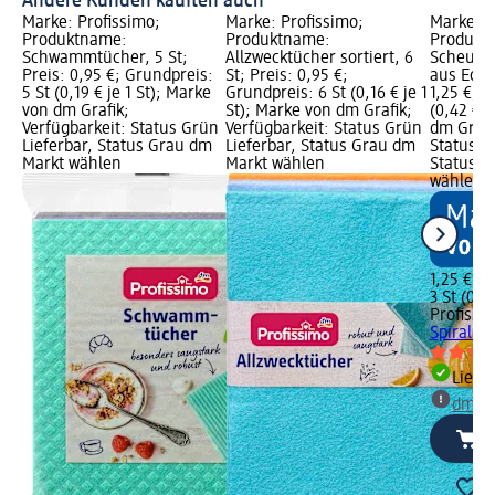
Andere Kunden kauften auch
Marke: Profissimo;
Marke: Profissimo;
Marke: P
Produktname:
Produktname:
Produkt
Schwammtücher, 5 St;
Allzwecktücher sortiert, 6
Scheuer
Preis: 0,95 €; Grundpreis:
St; Preis: 0,95 €;
aus Edels
5 St (0,19 € je 1 St); Marke
Grundpreis: 6 St (0,16 € je 1
1,25 €; G
von dm Grafik;
St); Marke von dm Grafik;
(0,42 € j
Verfügbarkeit: Status Grün
Verfügbarkeit: Status Grün
dm Grafi
Lieferbar, Status Grau dm
Lieferbar, Status Grau dm
Status G
Markt wählen
Markt wählen
Status G
wählen
1,25 €
3 St (0,42
Profissi
Spiralen 
Liefe
dm Ma