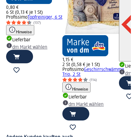
0,80 €
6 St (0,13 € je 1 St)
Profissimo
Topfreiniger, 6 St
(137)
Hinweise
Lieferbar
dm Markt wählen
1,15 €
2 St (0,58 € je 1 St)
Liefe
Profissimo
Geschirrschwämme
dm Ma
Trio, 2 St
(114)
Hinweise
Lieferbar
dm Markt wählen