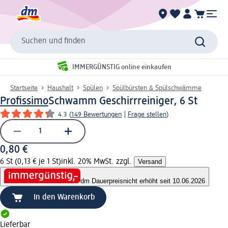
Suchen und finden
IMMERGÜNSTIG online einkaufen
Startseite
Haushalt
Spülen
Spülbürsten & Spülschwämme
Profissimo
Schwamm Geschirrreiniger, 6 St
4.3
(
149 Bewertungen
|
Frage stellen
)
0,80 €
6 St (0,13 € je 1 St)
inkl. 20% MwSt. zzgl.
Versand
dm Dauerpreis
nicht erhöht seit 10.06.2026
In den Warenkorb
Lieferbar