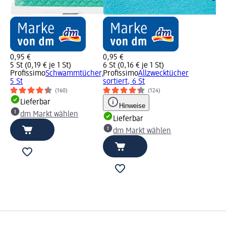
0,95 €
0,95 €
5 St (0,19 € je 1 St)
6 St (0,16 € je 1 St)
Profissimo
Schwammtücher,
Profissimo
Allzwecktücher
5 St
sortiert, 6 St
(160)
(124)
Lieferbar
Hinweise
dm Markt wählen
Lieferbar
dm Markt wählen