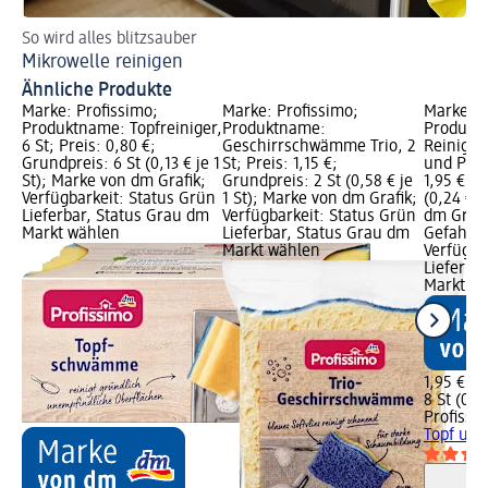
So wird alles blitzsauber
Fl
Mikrowelle reinigen
Fl
Ähnliche Produkte
Marke: Profissimo;
Marke: Profissimo;
Marke: P
Produktname: Topfreiniger,
Produktname:
Produkt
6 St; Preis: 0,80 €;
Geschirrschwämme Trio, 2
Reinigu
Grundpreis: 6 St (0,13 € je 1
St; Preis: 1,15 €;
und Pfan
St); Marke von dm Grafik;
Grundpreis: 2 St (0,58 € je
1,95 €; G
Verfügbarkeit: Status Grün
1 St); Marke von dm Grafik;
(0,24 € j
Lieferbar, Status Grau dm
Verfügbarkeit: Status Grün
dm Grafi
Markt wählen
Lieferbar, Status Grau dm
Gefahren
Markt wählen
Verfügba
Lieferba
Markt w
1,95 €
8 St (0,24
Profissi
Topf und