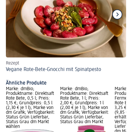
Rezept
Zu
Vegane Rote-Bete-Gnocchi mit Spinatpesto
We
Ta
Ähnliche Produkte
Marke: dmBio;
Marke: dmBio;
Marke: 
Produktname: Direktsaft
Produktname: Direktsaft
Produkt
Rote Bete, 0,5 l; Preis:
Rote Bete, 1 l; Preis:
Ferment
1,15 €; Grundpreis: 0,5 l
2,00 €; Grundpreis: 1 l
Rote Bete
(2,30 € je 1 l); Marke von
(2,00 € je 1 l); Marke von
3,25 €; 
dm Grafik; Verfügbarkeit:
dm Grafik; Verfügbarkeit:
(9,85 € j
Status Grün Lieferbar,
Status Grün Lieferbar,
erhältlic
Status Grau dm Markt
Status Grau dm Markt
Verfügba
wählen
Lieferbar
dm Märk