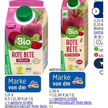
3,25 €
0,33 kg (
BioGour
Gemüse R
Hinw
Liefe
Alle 
wählen
2,00 €
1,15 €
1 l (2,00 € je 1 l)
0,5 l (2,30 € je 1 l)
+ 1 weitere Größe
+ 1 weitere Größe
dmBio
Direktsaft Rote Bete,
dmBio
Direktsaft Rote Bete,
1 l