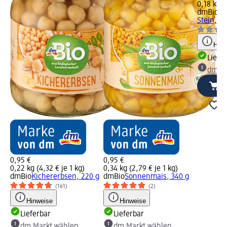
0,18 kg (
dmBio
Ol
Stein, 18
Hinw
Liefe
dm Ma
0,95 €
0,95 €
0,22 kg (4,32 € je 1 kg)
0,34 kg (2,79 € je 1 kg)
dmBio
Kichererbsen, 220 g
dmBio
Sonnenmais, 340 g
(161)
(2)
Hinweise
Hinweise
Lieferbar
Lieferbar
dm Markt wählen
dm Markt wählen