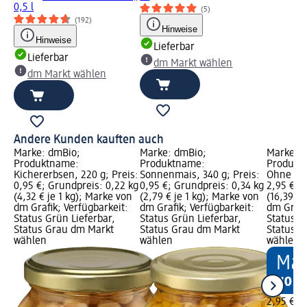
0,5 l
(5)
(192)
Hinweise
Hinweise
Lieferbar
Lieferbar
dm Markt wählen
dm Markt wählen
Andere Kunden kauften auch
Marke: dmBio;
Marke: dmBio;
Marke: 
Produktname:
Produktname:
Produkt
Kichererbsen, 220 g; Preis:
Sonnenmais, 340 g; Preis:
Ohne Ste
0,95 €; Grundpreis: 0,22 kg
0,95 €; Grundpreis: 0,34 kg
2,95 €; 
(4,32 € je 1 kg); Marke von
(2,79 € je 1 kg); Marke von
(16,39 € 
dm Grafik; Verfügbarkeit:
dm Grafik; Verfügbarkeit:
dm Grafi
Status Grün Lieferbar,
Status Grün Lieferbar,
Status G
Status Grau dm Markt
Status Grau dm Markt
Status G
wählen
wählen
wählen
2,95 €