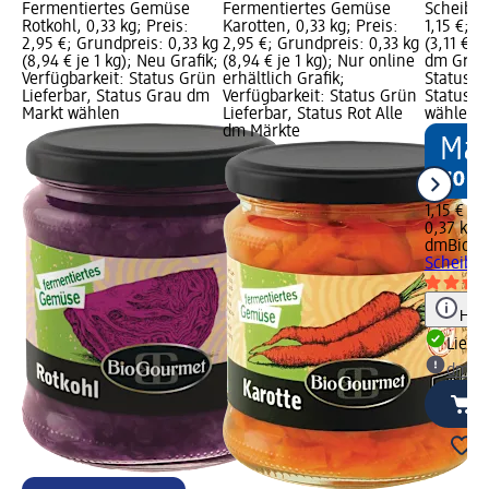
Fermentiertes Gemüse
Fermentiertes Gemüse
Scheiben
Rotkohl, 0,33 kg; Preis:
Karotten, 0,33 kg; Preis:
1,15 €; G
2,95 €; Grundpreis: 0,33 kg
2,95 €; Grundpreis: 0,33 kg
(3,11 € j
(8,94 € je 1 kg); Neu Grafik;
(8,94 € je 1 kg); Nur online
dm Grafi
Verfügbarkeit: Status Grün
erhältlich Grafik;
Status G
Lieferbar, Status Grau dm
Verfügbarkeit: Status Grün
Status G
Markt wählen
Lieferbar, Status Rot Alle
wählen
dm Märkte
1,15 €
0,37 kg (3
dmBio
Ro
Scheiben
Hinw
Liefe
dm Ma