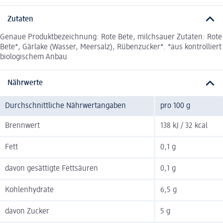
Zutaten
Genaue Produktbezeichnung: Rote Bete, milchsauer Zutaten: Rote
Bete*, Gärlake (Wasser, Meersalz), Rübenzucker*. *aus kontrolliert
biologischem Anbau
Nährwerte
Durchschnittliche Nährwertangaben
pro 100 g
Brennwert
138 kJ / 32 kcal
Fett
0,1 g
davon gesättigte Fettsäuren
0,1 g
Kohlenhydrate
6,5 g
davon Zucker
5 g