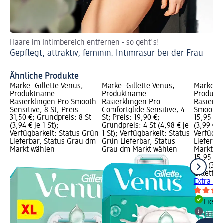
Haare im Intimbereich entfernen - so geht's!
Er
Gepflegt, attraktiv, feminin: Intimrasur bei der Frau
ve
Ra
Ähnliche Produkte
Marke: Gillette Venus;
Marke: Gillette Venus;
Marke: G
Produktname:
Produktname:
Produkt
Rasierklingen Pro Smooth
Rasierklingen Pro
Rasierkl
Sensitive, 8 St; Preis:
Comfortglide Sensitive, 4
Smooth, 
31,50 €; Grundpreis: 8 St
St; Preis: 19,90 €;
15,95 €;
(3,94 € je 1 St);
Grundpreis: 4 St (4,98 € je
(3,99 € je
Verfügbarkeit: Status Grün
1 St); Verfügbarkeit: Status
Verfügba
Lieferbar, Status Grau dm
Grün Lieferbar, Status
Lieferba
Markt wählen
Grau dm Markt wählen
Markt w
15,95 €
4 St (3,99
Gillette 
Extra Sm
Liefe
dm Ma