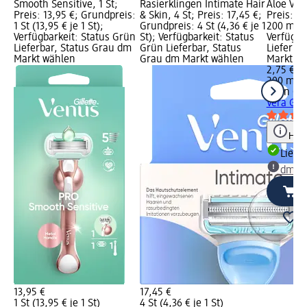
Smooth Sensitive, 1 St;
Rasierklingen Intimate Hair
Aloe Ver
Preis: 13,95 €; Grundpreis:
& Skin, 4 St; Preis: 17,45 €;
Preis: 2
1 St (13,95 € je 1 St);
Grundpreis: 4 St (4,36 € je 1
200 ml (1
Verfügbarkeit: Status Grün
St); Verfügbarkeit: Status
Verfügba
Lieferbar, Status Grau dm
Grün Lieferbar, Status
Lieferba
Markt wählen
Grau dm Markt wählen
Markt w
2,75 €
200 ml (1
Satin Ca
Vera Gli
Hinw
Liefe
dm Ma
13,95 €
17,45 €
1 St (13,95 € je 1 St)
4 St (4,36 € je 1 St)