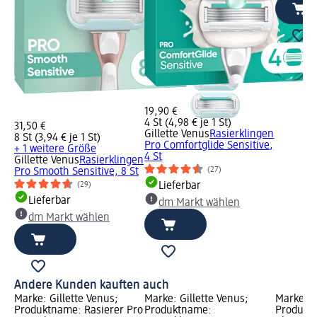
19,90 €
4 St (4,98 € je 1 St)
31,50 €
Gillette Venus
Rasierklingen
8 St (3,94 € je 1 St)
Pro Comfortglide Sensitive,
+ 1 weitere Größe
4 St
Gillette Venus
Rasierklingen
(27)
Pro Smooth Sensitive, 8 St
Lieferbar
(29)
Lieferbar
dm Markt wählen
dm Markt wählen
Andere Kunden kauften auch
Marke: Gillette Venus;
Marke: Gillette Venus;
Marke: S
Produktname: Rasierer Pro
Produktname:
Produktn