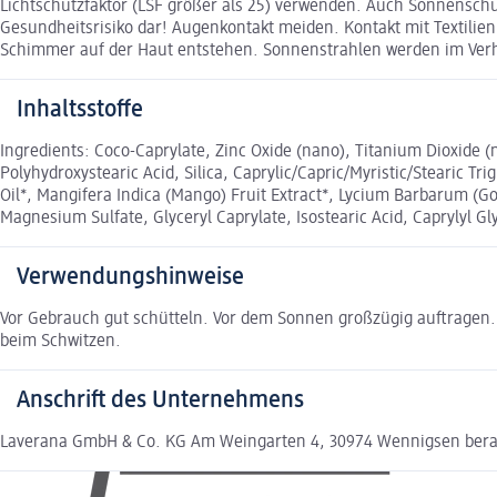
Lichtschutzfaktor (LSF größer als 25) verwenden. Auch Sonnenschu
Gesundheitsrisiko dar! Augenkontakt meiden. Kontakt mit Textilie
Schimmer auf der Haut entstehen. Sonnenstrahlen werden im Ve
Inhaltsstoffe
Ingredients: Coco-Caprylate, Zinc Oxide (nano), Titanium Dioxide (
Polyhydroxystearic Acid, Silica, Caprylic/Capric/Myristic/Stearic 
Oil*, Mangifera Indica (Mango) Fruit Extract*, Lycium Barbarum (Goj
Magnesium Sulfate, Glyceryl Caprylate, Isostearic Acid, Caprylyl Gly
Verwendungshinweise
Vor Gebrauch gut schütteln. Vor dem Sonnen großzügig auftragen
beim Schwitzen.
Anschrift des Unternehmens
Laverana GmbH & Co. KG Am Weingarten 4, 30974 Wennigsen ber