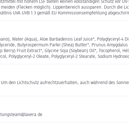
tzmittel mit hohem LSF bieten keinen vollständigen Schutz vor UV-
n meiden (Flecken möglich). Lippenbereich aussparen. Durch die Li
rhältnis UVA:UVB 1:3 gemäß EU Kommissionsempfehlung abgeschir
nano), Water (Aqua), Aloe Barbadensis Leaf Juice*, Polyglyceryl-4 D
Triglyceride, Butyrospermum Parkii (Shea) Butter*, Prunus Amygdalu
i Berry) Fruit Extract*, Glycine Soja (Soybean) Oil*, Tocopherol, H
col, Polyglyceryl-2 Oleate, Polyglyceryl-2 Stearate, Sodium Hydroxide
. Um den Lichtschutz aufrechtzuerhalten, auch während des Sonn
atungsteam@lavera.de