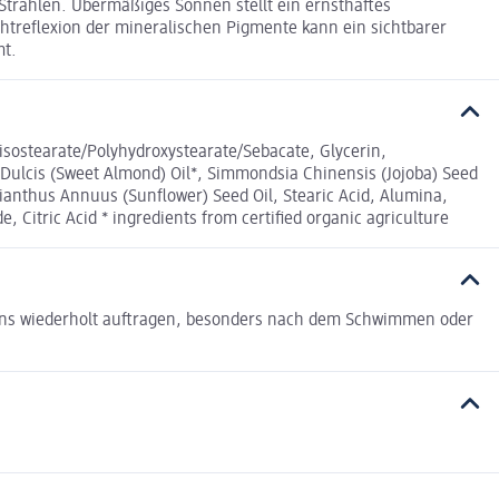
Strahlen. Übermäßiges Sonnen stellt ein ernsthaftes
chtreflexion der mineralischen Pigmente kann ein sichtbarer
mt.
iisostearate/Polyhydroxystearate/Sebacate, Glycerin,
s Dulcis (Sweet Almond) Oil*, Simmondsia Chinensis (Jojoba) Seed
elianthus Annuus (Sunflower) Seed Oil, Stearic Acid, Alumina,
, Citric Acid * ingredients from certified organic agriculture
ens wiederholt auftragen, besonders nach dem Schwimmen oder