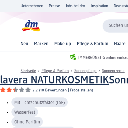
Unternehmen
Presse
Jobs bei dm
Inspiration
Bewusst
Suchen un
Neu
Marken
Make-up
Pflege & Parfum
Haare
IMMERGÜNSTIG online einka
Startseite
Pflege & Parfum
Sonnenpflege
Sonnencreme
lavera NATURKOSMETIK
Sonn
2.2
(
10 Bewertungen
|
Frage stellen
)
Mit Lichtschutzfaktor (LSF)
Wasserfest
Ohne Parfüm