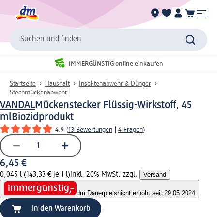
Suchen und finden
IMMERGÜNSTIG online einkaufen
Startseite
Haushalt
Insektenabwehr & Dünger
Stechmückenabwehr
VANDAL
Mückenstecker Flüssig-Wirkstoff, 45
ml
Biozidprodukt
4.9
(
13 Bewertungen
|
4 Fragen
)
6,45 €
0,045 l (143,33 € je 1 l)
inkl. 20% MwSt. zzgl.
Versand
dm Dauerpreis
nicht erhöht seit 29.05.2024
In den Warenkorb