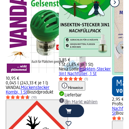
3,85 €
1 St (3,85 € je 1 St)
Nexa Lotte
Insekten-Stecker
3in1 Nachfüller, 1 St
10,95 €
(1)
0,045 l (243,33 € je 1 l)
VANDAL
Mückenstecker
Hinweise
Kombi, 1 St
Biozidprodukt
Lieferbar
(10)
2,95 €
dm Markt wählen
Profissi
Nachfüll
St
Biozid