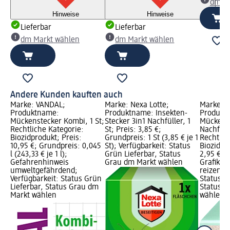
dm Ma
Hinweise
Hinweise
Lieferbar
Lieferbar
dm Markt wählen
dm Markt wählen
Andere Kunden kauften auch
Marke: VANDAL;
Marke: Nexa Lotte;
Marke: P
Produktname:
Produktname: Insekten-
Produkt
Mückenstecker Kombi, 1 St;
Stecker 3in1 Nachfüller, 1
Mückena
Rechtliche Kategorie:
St; Preis: 3,85 €;
Nachfüllp
Biozidprodukt; Preis:
Grundpreis: 1 St (3,85 € je 1
Rechtlic
10,95 €; Grundpreis: 0,045
St); Verfügbarkeit: Status
Biozidpr
l (243,33 € je 1 l);
Grün Lieferbar, Status
2,95 €; 
Gefahrenhinweis
Grau dm Markt wählen
Grafik; 
umweltgefährdend;
reizend;
Verfügbarkeit: Status Grün
Status G
Lieferbar, Status Grau dm
Status G
Markt wählen
wählen