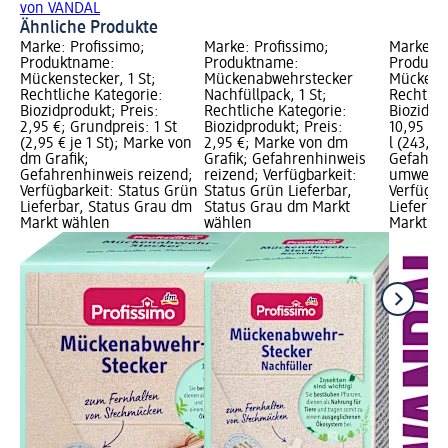
von VANDAL
Ähnliche Produkte
Marke: Profissimo;
Marke: Profissimo;
Marke: 
Produktname:
Produktname:
Produkt
Mückenstecker, 1 St;
Mückenabwehrstecker
Mückenst
Rechtliche Kategorie:
Nachfüllpack, 1 St;
Rechtlic
Biozidprodukt; Preis:
Rechtliche Kategorie:
Biozidpr
2,95 €; Grundpreis: 1 St
Biozidprodukt; Preis:
10,95 €;
(2,95 € je 1 St); Marke von
2,95 €; Marke von dm
l (243,33 
dm Grafik;
Grafik; Gefahrenhinweis
Gefahre
Gefahrenhinweis reizend;
reizend; Verfügbarkeit:
umweltg
Verfügbarkeit: Status Grün
Status Grün Lieferbar,
Verfügba
Lieferbar, Status Grau dm
Status Grau dm Markt
Lieferba
Markt wählen
wählen
Markt w