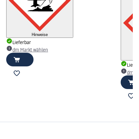
Hinweise
Lieferbar
dm Markt wählen
Liefe
dm Ma