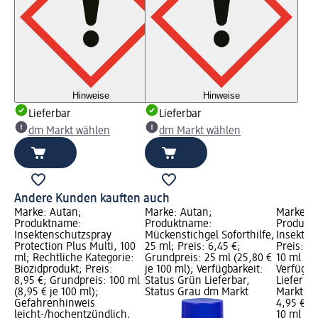
Hinweise
Hinweise
Lieferbar
Lieferbar
dm Markt wählen
dm Markt wählen
Andere Kunden kauften auch
Marke: Autan;
Marke: Autan;
Marke: 
Produktname:
Produktname:
Produktn
Insektenschutzspray
Mückenstichgel Soforthilfe,
Insektens
Protection Plus Multi, 100
25 ml; Preis: 6,45 €;
Preis: 4
ml; Rechtliche Kategorie:
Grundpreis: 25 ml (25,80 €
10 ml (49
Biozidprodukt; Preis:
je 100 ml); Verfügbarkeit:
Verfügba
8,95 €; Grundpreis: 100 ml
Status Grün Lieferbar,
Lieferba
(8,95 € je 100 ml);
Status Grau dm Markt
Markt w
Gefahrenhinweis
4,95 €
leicht-/hochentzündlich,
10 ml (49