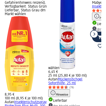
Gefahrenhinweis reizend;
Mabyen
B
Verfügbarkeit: Status Grün
Insekten
Lieferbar, Status Grau dm
Markt wählen
Hinw
Liefe
dm Ma
wählen
6,45 €
25 ml (25,80 € je 100 ml)
Autan
Mückenstichgel
Soforthilfe, 25 ml
(78)
8,95 €
Hinweise
100 ml (8,95 € je 100 ml)
Lieferbar
Autan
Insektenschutzspray
Protection Plus Multi, 100