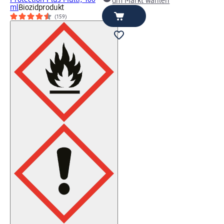
dm Markt wählen
ml
Biozidprodukt
(159)