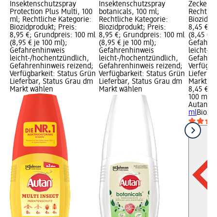
Insektenschutzspray
Insektenschutzspray
Zeckensc
Protection Plus Multi, 100
botanicals, 100 ml;
Rechtlic
ml; Rechtliche Kategorie:
Rechtliche Kategorie:
Biozidpr
Biozidprodukt; Preis:
Biozidprodukt; Preis:
8,45 €; 
8,95 €; Grundpreis: 100 ml
8,95 €; Grundpreis: 100 ml
(8,45 € j
(8,95 € je 100 ml);
(8,95 € je 100 ml);
Gefahre
Gefahrenhinweis
Gefahrenhinweis
leicht-/
leicht-/hochentzündlich,
leicht-/hochentzündlich,
Gefahren
Gefahrenhinweis reizend;
Gefahrenhinweis reizend;
Verfügba
Verfügbarkeit: Status Grün
Verfügbarkeit: Status Grün
Lieferba
Lieferbar, Status Grau dm
Lieferbar, Status Grau dm
Markt w
Markt wählen
Markt wählen
8,45 €
100 ml (8
Autan
Ze
ml
Biozid