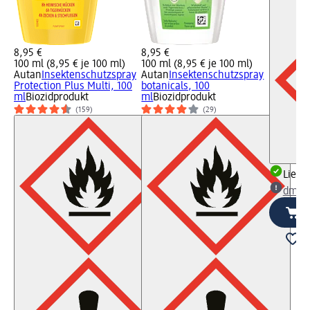
8,95 €
8,95 €
100 ml (8,95 € je 100 ml)
100 ml (8,95 € je 100 ml)
Autan
Insektenschutzspray
Autan
Insektenschutzspray
Protection Plus Multi, 100
botanicals, 100
ml
Biozidprodukt
ml
Biozidprodukt
(159)
(29)
Liefe
dm Ma