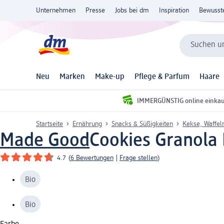
Unternehmen
Presse
Jobs bei dm
Inspiration
Bewusst
Suchen un
Neu
Marken
Make-up
Pflege & Parfum
Haare
IMMERGÜNSTIG online einka
Startseite
Ernährung
Snacks & Süßigkeiten
Kekse, Waffel
Made Good
Cookies Granola 
4.7
(
6 Bewertungen
|
Frage stellen
)
Bio
Bio