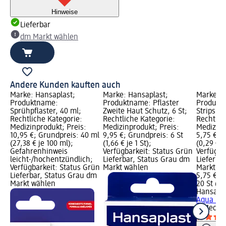
Hinweise
Lieferbar
dm Markt wählen
Andere Kunden kauften auch
Marke: Hansaplast;
Marke: Hansaplast;
Marke: H
Produktname:
Produktname: Pflaster
Produktn
Sprühpflaster, 40 ml;
Zweite Haut Schutz, 6 St;
Strips Aq
Rechtliche Kategorie:
Rechtliche Kategorie:
Rechtlic
Medizinprodukt; Preis:
Medizinprodukt; Preis:
Medizinp
10,95 €; Grundpreis: 40 ml
9,95 €; Grundpreis: 6 St
5,75 €; 
(27,38 € je 100 ml);
(1,66 € je 1 St);
(0,29 € je
Gefahrenhinweis
Verfügbarkeit: Status Grün
Verfügba
leicht-/hochentzündlich;
Lieferbar, Status Grau dm
Lieferba
Verfügbarkeit: Status Grün
Markt wählen
Markt w
Lieferbar, Status Grau dm
5,75 €
Markt wählen
20 St (0,
Hansapla
Aqua Pro
St
Medizi