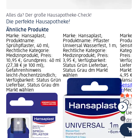
Alles da? Der große Hausapotheke-Check!
Ti
Die perfekte Hausapotheke!
Wa
Ähnliche Produkte
Marke: Hansaplast;
Marke: Hansaplast;
Marke: H
Produktname:
Produktname: Pflaster
Produktn
Sprühpflaster, 40 ml;
Universal Wasserfest, 1 m;
Sensitive
Rechtliche Kategorie:
Rechtliche Kategorie:
Kategori
Medizinprodukt; Preis:
Medizinprodukt; Preis:
Preis: 4,
10,95 €; Grundpreis: 40 ml
3,95 €; Verfügbarkeit:
Verfügba
(27,38 € je 100 ml);
Status Grün Lieferbar,
Lieferba
Gefahrenhinweis
Status Grau dm Markt
Markt w
leicht-/hochentzündlich;
wählen
4,95 €
Verfügbarkeit: Status Grün
Hansapla
Lieferbar, Status Grau dm
Sensitive
Markt wählen
m
Medizi
Hinw
Liefe
dm Ma