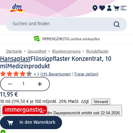
Suchen und finden
IMMERGÜNSTIG online einkaufen
Startseite
Gesundheit
Wundversorgung
Wundpflaster
Hansaplast
Flüssigpflaster Konzentrat, 10
ml
Medizinprodukt
4.3
(
195 Bewertungen
|
Frage stellen
)
11,95 €
10 ml (119,50 € je 100 ml)
inkl. 20% MwSt. zzgl.
Versand
dm Dauerpreis
nicht erhöht seit 22.04.2026
In den Warenkorb