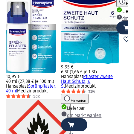
Hinw
Liefe
dm Ma
9,95 €
6 St (1,66 € je 1 St)
10,95 €
Hansaplast
Pflaster Zweite
40 ml (27,38 € je 100 ml)
Haut Schutz, 6
Hansaplast
Sprühpflaster,
St
Medizinprodukt
40 ml
Medizinprodukt
(129)
(205)
Hinweise
Lieferbar
dm Markt wählen