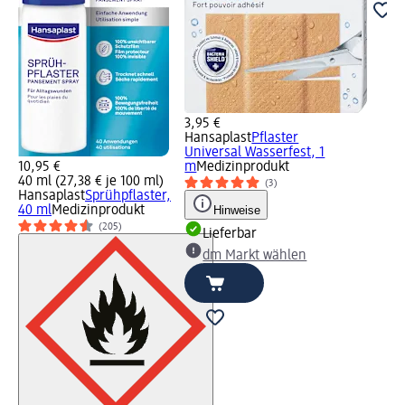
3,95 €
Hansaplast
Pflaster
Universal Wasserfest, 1
10,95 €
m
Medizinprodukt
40 ml (27,38 € je 100 ml)
(3)
Hansaplast
Sprühpflaster,
40 ml
Medizinprodukt
Hinweise
(205)
Lieferbar
dm Markt wählen