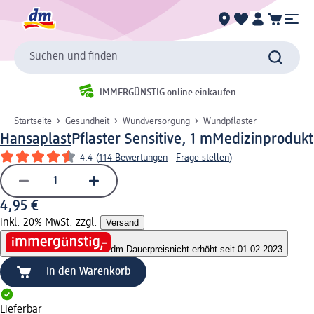
Suchen und finden
IMMERGÜNSTIG online einkaufen
Startseite
Gesundheit
Wundversorgung
Wundpflaster
Hansaplast
Pflaster Sensitive, 1 m
Medizinprodukt
4.4
(
114 Bewertungen
|
Frage stellen
)
4,95 €
inkl. 20% MwSt. zzgl.
Versand
dm Dauerpreis
nicht erhöht seit 01.02.2023
In den Warenkorb
Lieferbar