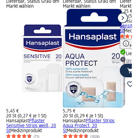
Lieferbar, Status Grau dm
Lieferbar, Status Grau dm
Lieferba
Markt wählen
Markt wählen
Markt w
5,25 €
1 St (5,25
Hansapla
Sensitive
St
Medizi
Hinw
Liefe
dm Ma
5,45 €
5,75 €
20 St (0,27 € je 1 St)
20 St (0,29 € je 1 St)
Hansaplast
Pflaster
Hansaplast
Pflaster Strips
Sensitive Strips weiß, 20
Aqua Protect, 20
St
Medizinprodukt
St
Medizinprodukt
(71)
(1028)