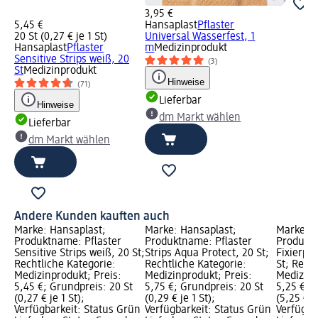
3,95 €
5,45 €
Hansaplast
Pflaster
20 St (0,27 € je 1 St)
Universal Wasserfest, 1
Hansaplast
Pflaster
m
Medizinprodukt
Sensitive Strips weiß, 20
(3)
St
Medizinprodukt
Hinweise
(71)
Lieferbar
Hinweise
dm Markt wählen
Lieferbar
dm Markt wählen
Andere Kunden kauften auch
Marke: Hansaplast;
Marke: Hansaplast;
Marke: H
Produktname: Pflaster
Produktname: Pflaster
Produkt
Sensitive Strips weiß, 20 St;
Strips Aqua Protect, 20 St;
Fixierpfl
Rechtliche Kategorie:
Rechtliche Kategorie:
St; Rech
Medizinprodukt; Preis:
Medizinprodukt; Preis:
Medizinp
5,45 €; Grundpreis: 20 St
5,75 €; Grundpreis: 20 St
5,25 €; G
(0,27 € je 1 St);
(0,29 € je 1 St);
(5,25 € je
Verfügbarkeit: Status Grün
Verfügbarkeit: Status Grün
Verfügba