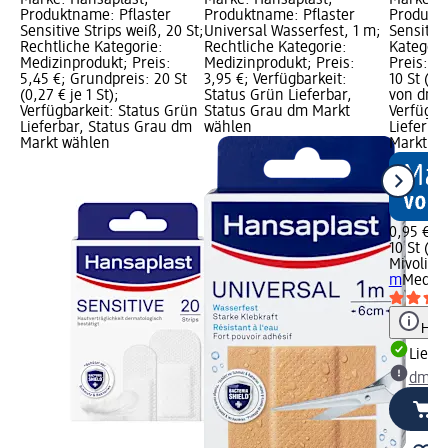
Marke: Hansaplast;
Marke: Hansaplast;
Marke: M
Produktname: Pflaster
Produktname: Pflaster
Produktn
Sensitive Strips weiß, 20 St;
Universal Wasserfest, 1 m;
Sensitiv,
Rechtliche Kategorie:
Rechtliche Kategorie:
Kategori
Medizinprodukt; Preis:
Medizinprodukt; Preis:
Preis: 0
5,45 €; Grundpreis: 20 St
3,95 €; Verfügbarkeit:
10 St (0,
(0,27 € je 1 St);
Status Grün Lieferbar,
von dm G
Verfügbarkeit: Status Grün
Status Grau dm Markt
Verfügba
Lieferbar, Status Grau dm
wählen
Lieferba
Markt wählen
Markt w
0,95 €
10 St (0,1
Mivolis
Pf
m
Medizi
Hinw
Liefe
dm Ma