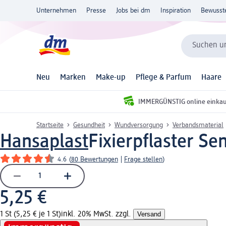
Unternehmen
Presse
Jobs bei dm
Inspiration
Bewusst
Suchen un
Neu
Marken
Make-up
Pflege & Parfum
Haare
IMMERGÜNSTIG online einka
Startseite
Gesundheit
Wundversorgung
Verbandsmaterial
Hansaplast
Fixierpflaster Sen
4.6
(
80 Bewertungen
|
Frage stellen
)
5,25 €
1 St (5,25 € je 1 St)
inkl. 20% MwSt. zzgl.
Versand