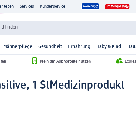
er leben
Services
Kundenservice
d finden
Männerpflege
Gesundheit
Ernährung
Baby & Kind
Hau
ufen
Mein dm-App Vorteile nutzen
Expre
sitive, 1 St
Medizinprodukt