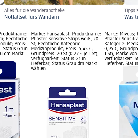
Alles für die Wanderapotheke
Tipps 
Notfallset fürs Wandern
Was t
 Produktname:
Marke: Hansaplast; Produktname:
Marke: Mivolis;
 m; Rechtliche
Pflaster Sensitive Strips weiß, 20
Pflaster Sensiti
odukt; Preis:
St; Rechtliche Kategorie:
Kategorie: Mediz
t: Status Grün
Medizinprodukt; Preis: 5,45 €;
0,95 €; Grundprei
rau dm Markt
Grundpreis: 20 St (0,27 € je 1 St);
1 St); Marke von
Verfügbarkeit: Status Grün
Verfügbarkeit: 
Lieferbar, Status Grau dm Markt
Lieferbar, Stat
wählen