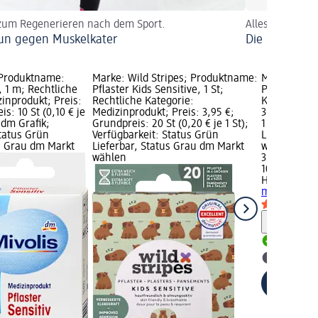
zum Regenerieren nach dem Sport.
Alles da? Der 
un gegen Muskelkater
Die perfekte
 Produktname:
Marke: Wild Stripes; Produktname:
Marke: Han
v, 1 m; Rechtliche
Pflaster Kids Sensitive, 1 St;
Pflaster Cla
inprodukt; Preis:
Rechtliche Kategorie:
Kategorie: 
s: 10 St (0,10 € je
Medizinprodukt; Preis: 3,95 €;
3,95 €; Grun
 dm Grafik;
Grundpreis: 20 St (0,20 € je 1 St);
1 St); Verfü
Status Grün
Verfügbarkeit: Status Grün
Lieferbar, 
us Grau dm Markt
Lieferbar, Status Grau dm Markt
wählen
wählen
3,95 €
10 St (0,40 €
Hansaplast
m
Medizinpr
Hinweis
Lieferbar
dm Mark