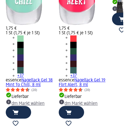
Liefe
dm Ma
1,75 €
1,75 €
1 St (1,75 € je 1 St)
1 St (1,75 € je 1 St)
+37
+37
essence
Nagellack Gel 38
essence
Nagellack Gel 19
Mint To Chill, 8 ml
Flirt Alert, 8 ml
(20)
(20)
Lieferbar
Lieferbar
dm Markt wählen
dm Markt wählen