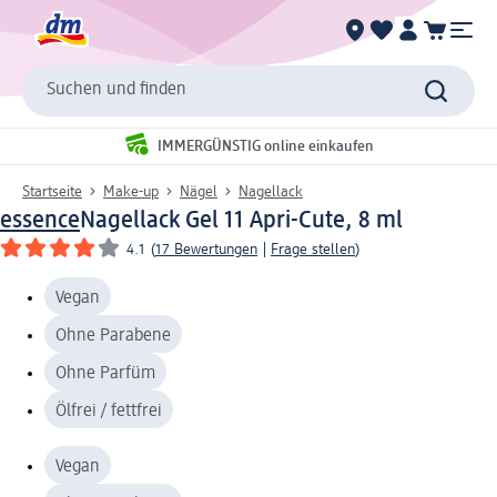
Suchen und finden
IMMERGÜNSTIG online einkaufen
Startseite
Make-up
Nägel
Nagellack
essence
Nagellack Gel 11 Apri-Cute, 8 ml
4.1
(
17 Bewertungen
|
Frage stellen
)
Vegan
Ohne Parabene
Ohne Parfüm
Ölfrei / fettfrei
Vegan