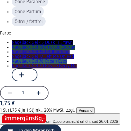
Ohne Parabene
Ohne Parfüm
Ölfrei / fettfrei
Farbe
Nagellack Gel 45 Dusk Till Yawn
Nagellack Gel 13 Emerald Energy
Nagellack Gel 35 Let It Indi-Go
Nagellack Gel 12 Left Me On Red
Nagellack Gel 36 Ocean Eyes
Nagellack Gel 20 Please Berry Me
1,75 €
1 St (1,75 € je 1 St)
inkl. 20% MwSt. zzgl.
Versand
dm Dauerpreis
nicht erhöht seit 26.01.2026