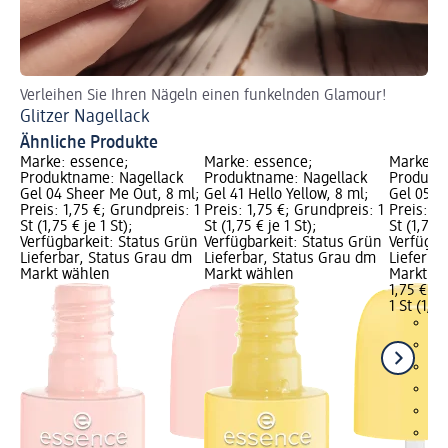
Verleihen Sie Ihren Nägeln einen funkelnden Glamour!
So
Glitzer Nagellack
Gl
Ähnliche Produkte
Marke: essence;
Marke: essence;
Marke: e
Produktname: Nagellack
Produktname: Nagellack
Produktn
Gel 04 Sheer Me Out, 8 ml;
Gel 41 Hello Yellow, 8 ml;
Gel 05 S
Preis: 1,75 €; Grundpreis: 1
Preis: 1,75 €; Grundpreis: 1
Preis: 1,
St (1,75 € je 1 St);
St (1,75 € je 1 St);
St (1,75 €
Verfügbarkeit: Status Grün
Verfügbarkeit: Status Grün
Verfügba
Lieferbar, Status Grau dm
Lieferbar, Status Grau dm
Lieferba
Markt wählen
Markt wählen
Markt w
1,75 €
1 St (1,75