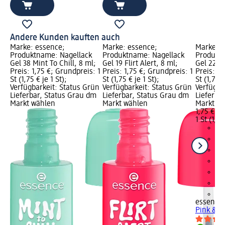
Andere Kunden kauften auch
Marke: essence;
Marke: essence;
Marke: e
Produktname: Nagellack
Produktname: Nagellack
Produktn
Gel 38 Mint To Chill, 8 ml;
Gel 19 Flirt Alert, 8 ml;
Gel 22 P
Preis: 1,75 €; Grundpreis: 1
Preis: 1,75 €; Grundpreis: 1
Preis: 1,
St (1,75 € je 1 St);
St (1,75 € je 1 St);
St (1,75 €
Verfügbarkeit: Status Grün
Verfügbarkeit: Status Grün
Verfügba
Lieferbar, Status Grau dm
Lieferbar, Status Grau dm
Lieferba
Markt wählen
Markt wählen
Markt w
1,75 €
1 St (1,75
+3
essence
Pink & P