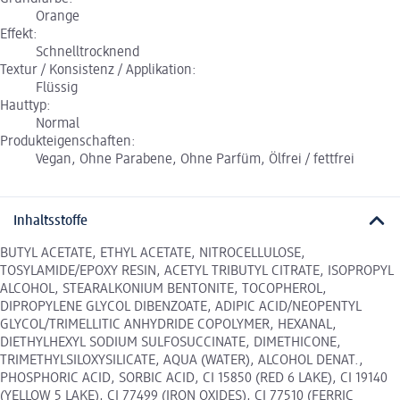
Orange
Effekt:
Schnelltrocknend
Textur / Konsistenz / Applikation:
Flüssig
Hauttyp:
Normal
Produkteigenschaften:
Vegan, Ohne Parabene, Ohne Parfüm, Ölfrei / fettfrei
Inhaltsstoffe
BUTYL ACETATE, ETHYL ACETATE, NITROCELLULOSE,
TOSYLAMIDE/EPOXY RESIN, ACETYL TRIBUTYL CITRATE, ISOPROPYL
ALCOHOL, STEARALKONIUM BENTONITE, TOCOPHEROL,
DIPROPYLENE GLYCOL DIBENZOATE, ADIPIC ACID/NEOPENTYL
GLYCOL/TRIMELLITIC ANHYDRIDE COPOLYMER, HEXANAL,
DIETHYLHEXYL SODIUM SULFOSUCCINATE, DIMETHICONE,
TRIMETHYLSILOXYSILICATE, AQUA (WATER), ALCOHOL DENAT.,
PHOSPHORIC ACID, SORBIC ACID, CI 15850 (RED 6 LAKE), CI 19140
(YELLOW 5 LAKE), CI 77499 (IRON OXIDES), CI 77510 (FERRIC