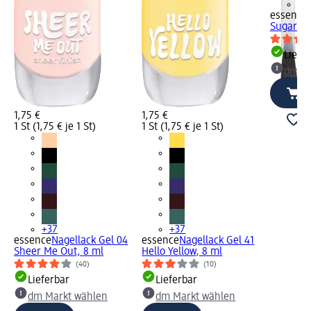
+3
essence
Sugar Bl
Liefe
dm Ma
1,75 €
1,75 €
1 St (1,75 € je 1 St)
1 St (1,75 € je 1 St)
+37
+37
essence
Nagellack Gel 04
essence
Nagellack Gel 41
Sheer Me Out, 8 ml
Hello Yellow, 8 ml
(40)
(10)
Lieferbar
Lieferbar
dm Markt wählen
dm Markt wählen