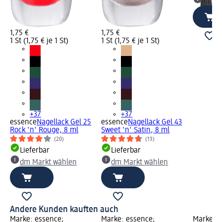
dm Ma
1,75 €
1,75 €
1 St (1,75 € je 1 St)
1 St (1,75 € je 1 St)
+37
+37
essence
Nagellack Gel 25
essence
Nagellack Gel 43
Rock 'n' Rouge, 8 ml
Sweet 'n' Satin, 8 ml
(20)
(13)
Lieferbar
Lieferbar
dm Markt wählen
dm Markt wählen
Andere Kunden kauften auch
Marke: essence;
Marke: essence;
Marke: e