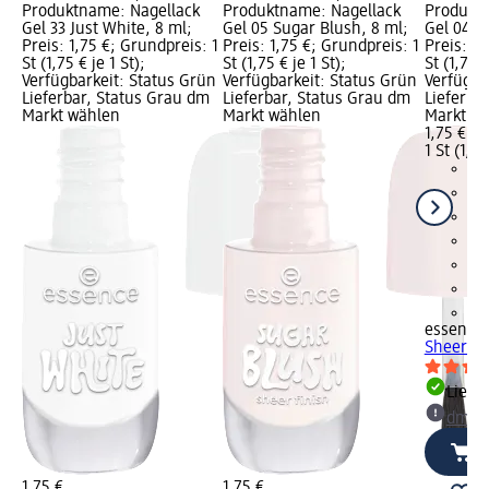
Produktname: Nagellack
Produktname: Nagellack
Produktn
Gel 33 Just White, 8 ml;
Gel 05 Sugar Blush, 8 ml;
Gel 04 S
Preis: 1,75 €; Grundpreis: 1
Preis: 1,75 €; Grundpreis: 1
Preis: 1,
St (1,75 € je 1 St);
St (1,75 € je 1 St);
St (1,75 €
Verfügbarkeit: Status Grün
Verfügbarkeit: Status Grün
Verfügba
Lieferbar, Status Grau dm
Lieferbar, Status Grau dm
Lieferba
Markt wählen
Markt wählen
Markt w
1,75 €
1 St (1,75
+3
essence
Sheer Me
Liefe
dm Ma
1,75 €
1,75 €