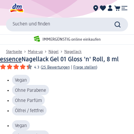
Suchen und finden
IMMERGÜNSTIG online einkaufen
Startseite
Make-up
Nägel
Nagellack
essence
Nagellack Gel 01 Gloss 'n' Roll, 8 ml
4.3
(
25 Bewertungen
|
Frage stellen
)
Vegan
Ohne Parabene
Ohne Parfüm
Ölfrei / fettfrei
Vegan