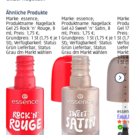
Ähnliche Produkte
Marke: essence;
Marke: essence;
Marke: e
Produktname: Nagellack
Produktname: Nagellack
Produktn
Gel 25 Rock 'n' Rouge, 8
Gel 43 Sweet 'n' Satin, 8
Gel 17 Fa
ml; Preis: 1,75 €;
ml; Preis: 1,75 €;
Preis: 1,
Grundpreis: 1 St (1,75 € je 1
Grundpreis: 1 St (1,75 € je 1
St (1,75 €
St); Verfügbarkeit: Status
St); Verfügbarkeit: Status
Verfügba
Grün Lieferbar, Status
Grün Lieferbar, Status
Lieferba
Grau dm Markt wählen
Grau dm Markt wählen
Markt w
1,75 €
1 St (1,75
+3
essence
Faux Pea
Liefe