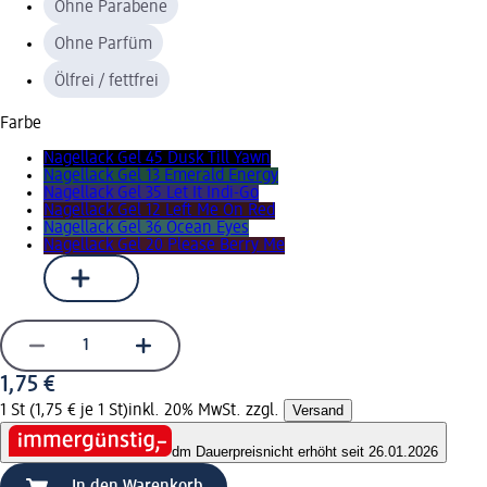
Ohne Parabene
Ohne Parfüm
Ölfrei / fettfrei
Farbe
Nagellack Gel 45 Dusk Till Yawn
Nagellack Gel 13 Emerald Energy
Nagellack Gel 35 Let It Indi-Go
Nagellack Gel 12 Left Me On Red
Nagellack Gel 36 Ocean Eyes
Nagellack Gel 20 Please Berry Me
1,75 €
1 St (1,75 € je 1 St)
inkl. 20% MwSt. zzgl.
Versand
dm Dauerpreis
nicht erhöht seit 26.01.2026