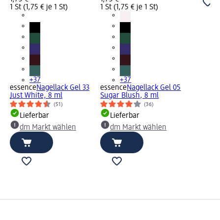
1 St (1,75 € je 1 St)
1 St (1,75 € je 1 St)
+37
+37
essence
Nagellack Gel 33
essence
Nagellack Gel 05
Just White, 8 ml
Sugar Blush, 8 ml
(51)
(36)
Lieferbar
Lieferbar
dm Markt wählen
dm Markt wählen