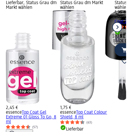
Lieferbar, Status Grau dm
Status Grau dm Markt
Status G
Markt wählen
wählen
wählen
1,95 €
essence
Coat 2in1
Liefe
dm Ma
2,45 €
1,75 €
essence
Top Coat Gel
essence
Top Coat Colour
Extreme 01 Gloss To Go, 8
Shield, 8 ml
ml
(63)
(57)
Lieferbar