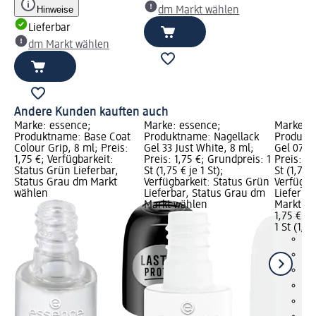
Hinweise
dm Markt wählen
Lieferbar
dm Markt wählen
Andere Kunden kauften auch
Marke: essence;
Marke: essence;
Marke: e
Produktname: Base Coat
Produktname: Nagellack
Produktn
Colour Grip, 8 ml; Preis:
Gel 33 Just White, 8 ml;
Gel 07 Fa
1,75 €; Verfügbarkeit:
Preis: 1,75 €; Grundpreis: 1
Preis: 1,
Status Grün Lieferbar,
St (1,75 € je 1 St);
St (1,75 €
Status Grau dm Markt
Verfügbarkeit: Status Grün
Verfügba
wählen
Lieferbar, Status Grau dm
Lieferba
Markt wählen
Markt w
1,75 €
1 St (1,75