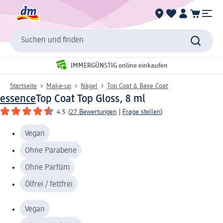
Suchen und finden
IMMERGÜNSTIG online einkaufen
Startseite
Make-up
Nägel
Top Coat & Base Coat
essence
Top Coat Top Gloss, 8 ml
4.5
(
27 Bewertungen
|
Frage stellen
)
Vegan
Ohne Parabene
Ohne Parfüm
Ölfrei / fettfrei
Vegan