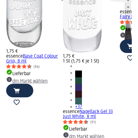
+3
essence
Fairy Flo
Liefe
dm Ma
1,75 €
essence
Base Coat Colour
1,75 €
Grip, 8 ml
1 St (1,75 € je 1 St)
(56)
Lieferbar
dm Markt wählen
+37
essence
Nagellack Gel 33
Just White, 8 ml
(51)
Lieferbar
dm Markt wählen