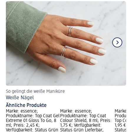
So gelingt die weiße Maniküre
So 
Weiße Nägel
Gl
Ähnliche Produkte
Marke: essence;
Marke: essence;
Marke: e
Produktname: Top Coat Gel
Produktname: Top Coat
Produkt
Extreme 01 Gloss To Go, 8
Colour Shield, 8 ml; Preis:
Top Coat 
ml; Preis: 2,45 €;
1,75 €; Verfügbarkeit:
1,95 €; V
Verfügbarkeit: Status Grün
Status Grün Lieferbar,
Status G