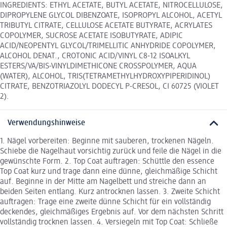
INGREDIENTS: ETHYL ACETATE, BUTYL ACETATE, NITROCELLULOSE,
DIPROPYLENE GLYCOL DIBENZOATE, ISOPROPYL ALCOHOL, ACETYL
TRIBUTYL CITRATE, CELLULOSE ACETATE BUTYRATE, ACRYLATES
COPOLYMER, SUCROSE ACETATE ISOBUTYRATE, ADIPIC
ACID/NEOPENTYL GLYCOL/TRIMELLITIC ANHYDRIDE COPOLYMER,
ALCOHOL DENAT., CROTONIC ACID/VINYL C8-12 ISOALKYL
ESTERS/VA/BIS-VINYLDIMETHICONE CROSSPOLYMER, AQUA
(WATER), ALCOHOL, TRIS(TETRAMETHYLHYDROXYPIPERIDINOL)
CITRATE, BENZOTRIAZOLYL DODECYL P-CRESOL, CI 60725 (VIOLET
2).
Verwendungshinweise
1. Nägel vorbereiten: Beginne mit sauberen, trockenen Nägeln.
Schiebe die Nagelhaut vorsichtig zurück und feile die Nägel in die
gewünschte Form. 2. Top Coat auftragen: Schüttle den essence
Top Coat kurz und trage dann eine dünne, gleichmäßige Schicht
auf. Beginne in der Mitte am Nagelbett und streiche dann an
beiden Seiten entlang. Kurz antrocknen lassen. 3. Zweite Schicht
auftragen: Trage eine zweite dünne Schicht für ein vollständig
deckendes, gleichmäßiges Ergebnis auf. Vor dem nächsten Schritt
vollständig trocknen lassen. 4. Versiegeln mit Top Coat: Schließe