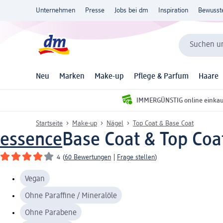
Unternehmen
Presse
Jobs bei dm
Inspiration
Bewusst
Suchen un
Neu
Marken
Make-up
Pflege & Parfum
Haare
IMMERGÜNSTIG online einka
Startseite
Make-up
Nägel
Top Coat & Base Coat
essence
Base Coat & Top Coat
4
(
60 Bewertungen
|
Frage stellen
)
Vegan
Ohne Paraffine / Mineralöle
Ohne Parabene