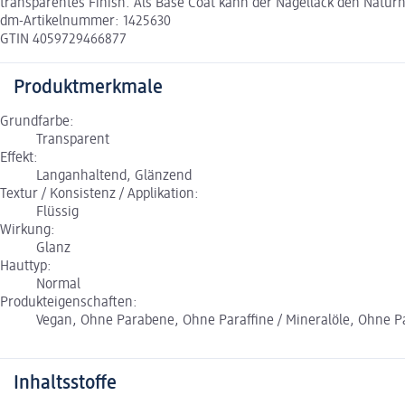
transparentes Finish. Als Base Coat kann der Nagellack den Natur
dm-Artikelnummer: 1425630
GTIN 4059729466877
Produktmerkmale
Grundfarbe:
Transparent
Effekt:
Langanhaltend, Glänzend
Textur / Konsistenz / Applikation:
Flüssig
Wirkung:
Glanz
Hauttyp:
Normal
Produkteigenschaften:
Vegan, Ohne Parabene, Ohne Paraffine / Mineralöle, Ohne 
Inhaltsstoffe