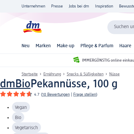
Unternehmen
Presse
Jobs bei dm
Inspiration
Bewusst
Suchen un
Neu
Marken
Make-up
Pflege & Parfum
Haare
IMMERGÜNSTIG online einka
Startseite
Ernährung
Snacks & Süßigkeiten
Nüsse
dmBio
Pekannüsse, 100 g
4.7
(
10 Bewertungen
|
Frage stellen
)
Vegan
Bio
Vegetarisch