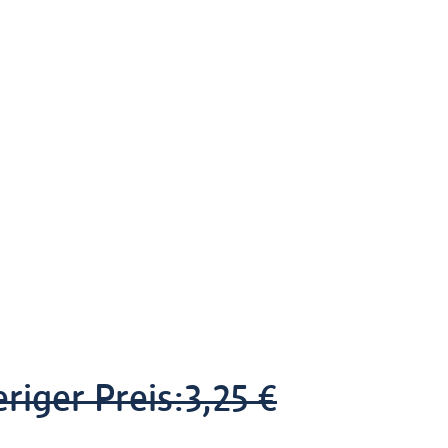
riger Preis:
3,25 €