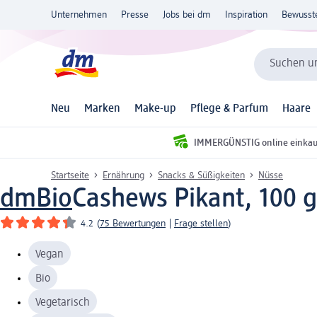
Unternehmen
Presse
Jobs bei dm
Inspiration
Bewusst
Suchen un
Neu
Marken
Make-up
Pflege & Parfum
Haare
IMMERGÜNSTIG online einka
Startseite
Ernährung
Snacks & Süßigkeiten
Nüsse
dmBio
Cashews Pikant, 100 g
4.2
(
75 Bewertungen
|
Frage stellen
)
Vegan
Bio
Vegetarisch