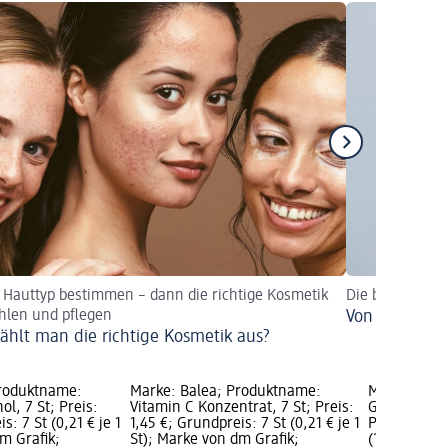
 Hauttyp bestimmen – dann die richtige Kosmetik
Die besten Anti
hlen und pflegen
Von Kopf bis 
ählt man die richtige Kosmetik aus?
Produktname:
Marke: Balea; Produktname:
Marke: Bal
ol, 7 St; Preis:
Vitamin C Konzentrat, 7 St; Preis:
Gesichtsöl V
s: 7 St (0,21 € je 1
1,45 €; Grundpreis: 7 St (0,21 € je 1
Preis: 3,95 
m Grafik;
St); Marke von dm Grafik;
(13,17 € je 