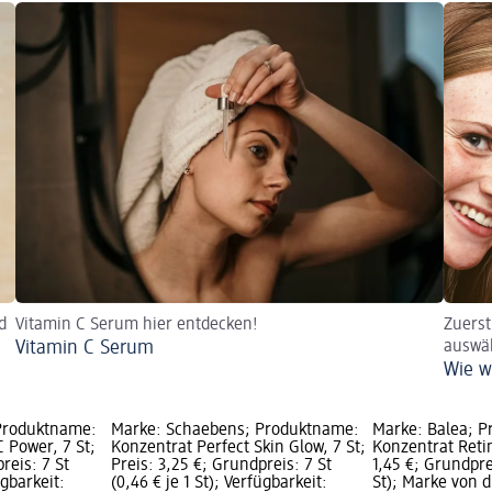
d
Vitamin C Serum hier entdecken!
Zuerst
Vitamin C Serum
auswä
Wie w
Produktname:
Marke: Schaebens; Produktname:
Marke: Balea; 
 Power, 7 St;
Konzentrat Perfect Skin Glow, 7 St;
Konzentrat Retin
reis: 7 St
Preis: 3,25 €; Grundpreis: 7 St
1,45 €; Grundprei
ügbarkeit:
(0,46 € je 1 St); Verfügbarkeit:
St); Marke von d