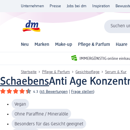
Unternehmen
Presse
Jobs bei dm
Inspiration
Bewusst
Suchen un
Neu
Marken
Make-up
Pflege & Parfum
Haare
IMMERGÜNSTIG online einka
Startseite
Pflege & Parfum
Gesichtspflege
Serum & Kur
Schaebens
Anti Age Konzentr
4.3
(
45 Bewertungen
|
Frage stellen
)
Vegan
Ohne Paraffine / Mineralöle
Besonders für das Gesicht geeignet