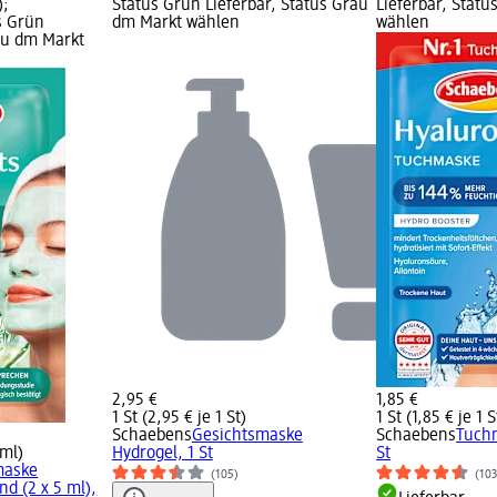
);
Status Grün Lieferbar, Status Grau
Lieferbar, Stat
s Grün
dm Markt wählen
wählen
rau dm Markt
2,95 €
1,85 €
1 St (2,95 € je 1 St)
1 St (1,85 € je 1 S
Schaebens
Gesichtsmaske
Schaebens
Tuch
 ml)
Hydrogel, 1 St
St
maske
(105)
(10
d (2 x 5 ml),