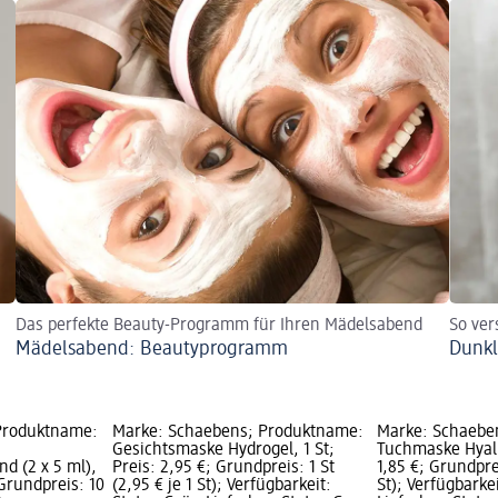
Das perfekte Beauty-Programm für Ihren Mädelsabend
So ver
Mädelsabend: Beautyprogramm
Dunkl
Produktname:
Marke: Schaebens; Produktname:
Marke: Schaebe
Gesichtsmaske Hydrogel, 1 St;
Tuchmaske Hyalu
d (2 x 5 ml),
Preis: 2,95 €; Grundpreis: 1 St
1,85 €; Grundprei
 Grundpreis: 10
(2,95 € je 1 St); Verfügbarkeit:
St); Verfügbarke