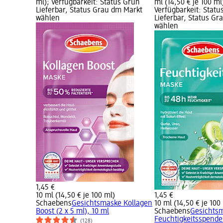
ml); Verfügbarkeit: Status Grün
ml (14,50 € je 100 ml
Lieferbar, Status Grau dm Markt
Verfügbarkeit: Statu
wählen
Lieferbar, Status G
wählen
1,45 €
10 ml (14,50 € je 100 ml)
1,45 €
Schaebens
Gesichtsmaske Kollagen
10 ml (14,50 € je 100
Boost (2 x 5 ml), 10 ml
Schaebens
Gesichts
Feuchtigkeitsspenden
(128)