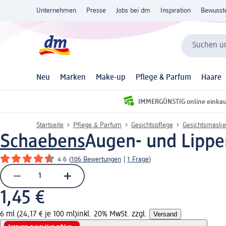
Unternehmen
Presse
Jobs bei dm
Inspiration
Bewusst
Suchen un
Neu
Marken
Make-up
Pflege & Parfum
Haare
IMMERGÜNSTIG online einka
Startseite
Pflege & Parfum
Gesichtspflege
Gesichtsmaske
Schaebens
Augen- und Lippe
4.6
(
106 Bewertungen
|
1 Frage
)
1,45 €
6 ml (24,17 € je 100 ml)
inkl. 20% MwSt. zzgl.
Versand