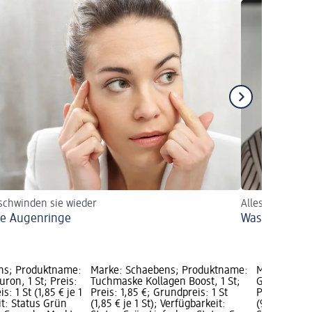
schwinden sie wieder
Alles, was Sie
e Augenringe
Was tun gege
ns; Produktname:
Marke: Schaebens; Produktname:
Marke: Sch
ron, 1 St; Preis:
Tuchmaske Kollagen Boost, 1 St;
Gesichtsmas
s: 1 St (1,85 € je 1
Preis: 1,85 €; Grundpreis: 1 St
Preis: 1,45 
it: Status Grün
(1,85 € je 1 St); Verfügbarkeit:
(9,67 € je 1