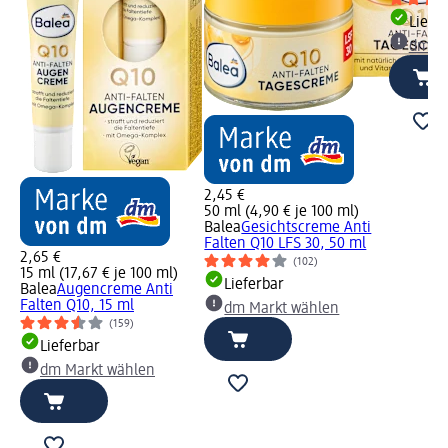
Liefe
dm Ma
2,45 €
50 ml (4,90 € je 100 ml)
Balea
Gesichtscreme Anti
Falten Q10 LFS 30, 50 ml
2,65 €
(102)
15 ml (17,67 € je 100 ml)
Lieferbar
Balea
Augencreme Anti
Falten Q10, 15 ml
dm Markt wählen
(159)
Lieferbar
dm Markt wählen