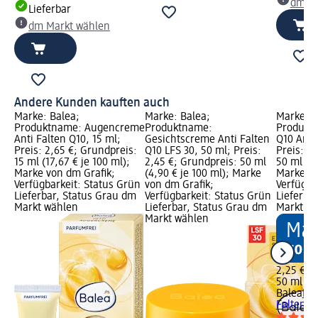
dm Ma
Lieferbar
dm Markt wählen
Andere Kunden kauften auch
Marke: Balea;
Marke: Balea;
Marke: B
Produktname: Augencreme
Produktname:
Produkt
Anti Falten Q10, 15 ml;
Gesichtscreme Anti Falten
Q10 Anti
Preis: 2,65 €; Grundpreis:
Q10 LFS 30, 50 ml; Preis:
Preis: 2
15 ml (17,67 € je 100 ml);
2,45 €; Grundpreis: 50 ml
50 ml (4,
Marke von dm Grafik;
(4,90 € je 100 ml); Marke
Marke vo
Verfügbarkeit: Status Grün
von dm Grafik;
Verfügba
Lieferbar, Status Grau dm
Verfügbarkeit: Status Grün
Lieferba
Markt wählen
Lieferbar, Status Grau dm
Markt w
Markt wählen
2,25 €
50 ml (4,
Balea
Nac
Falten, 