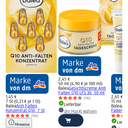
2,45 €
50 ml (4,90 € je 100 ml)
Balea
Gesichtscreme Anti
Falten Q10 LFS 30, 50 ml
1,45 €
2,65 €
(102)
7 St (0,21 € je 1 St)
15 ml (17
Lieferbar
Balea
Anti Falten
Balea
Au
Konzentrat Q10, 7 St
Falten Q
dm Markt wählen
(104)
Liefe
Hinweise