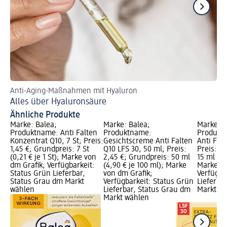
Anti-Aging-Maßnahmen mit Hyaluron
St
Alles über Hyaluronsäure
Hy
Ähnliche Produkte
Marke: Balea;
Marke: Balea;
Marke: B
Produktname: Anti Falten
Produktname:
Produkt
Konzentrat Q10, 7 St; Preis:
Gesichtscreme Anti Falten
Anti Falt
1,45 €; Grundpreis: 7 St
Q10 LFS 30, 50 ml; Preis:
Preis: 2
(0,21 € je 1 St); Marke von
2,45 €; Grundpreis: 50 ml
15 ml (17
dm Grafik; Verfügbarkeit:
(4,90 € je 100 ml); Marke
Marke vo
Status Grün Lieferbar,
von dm Grafik;
Verfügba
Status Grau dm Markt
Verfügbarkeit: Status Grün
Lieferba
wählen
Lieferbar, Status Grau dm
Markt w
Markt wählen