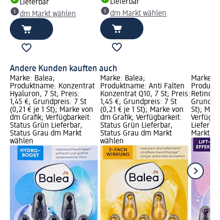
Lieferbar
Lieferbar
dm Markt wählen
dm Markt wählen
Andere Kunden kauften auch
Marke: Balea;
Marke: Balea;
Marke: B
Produktname: Konzentrat
Produktname: Anti Falten
Produkt
Hyaluron, 7 St; Preis:
Konzentrat Q10, 7 St; Preis:
Retinol, 
1,45 €; Grundpreis: 7 St
1,45 €; Grundpreis: 7 St
Grundprei
(0,21 € je 1 St); Marke von
(0,21 € je 1 St); Marke von
St); Mar
dm Grafik; Verfügbarkeit:
dm Grafik; Verfügbarkeit:
Verfügba
Status Grün Lieferbar,
Status Grün Lieferbar,
Lieferba
Status Grau dm Markt
Status Grau dm Markt
Markt w
wählen
wählen