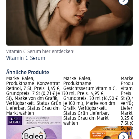
Vitamin C Serum hier entdecken!
Ve
Vitamin C Serum
ri
Au
Ähnliche Produkte
Marke: Balea;
Marke: Balea;
Marke: 
Produktname: Konzentrat
Produktname:
Produkt
Retinol, 7 St; Preis: 1,45 €;
Gesichtsserum Vitamin C,
Vitamin 
Grundpreis: 7 St (0,21 € je 1
30 ml; Preis: 4,95 €;
Preis: 3,
St); Marke von dm Grafik;
Grundpreis: 30 ml (16,50 €
St (0,46 €
Verfügbarkeit: Status Grün
je 100 ml); Marke von dm
Verfügba
Lieferbar, Status Grau dm
Grafik; Verfügbarkeit:
Lieferba
Markt wählen
Status Grün Lieferbar,
Markt w
Status Grau dm Markt
3,25 €
wählen
7 St (0,46
Schaebe
Vitamin 