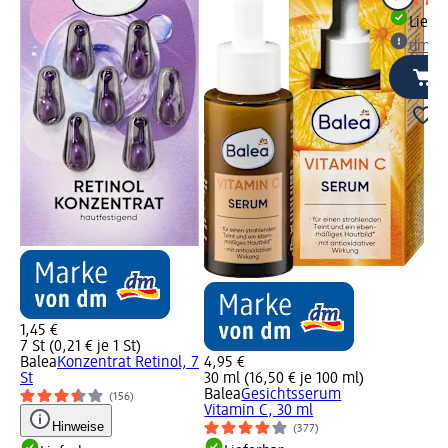
Liefe
dm Ma
1,45 €
7 St (0,21 € je 1 St)
Balea
Konzentrat Retinol, 7
4,95 €
St
30 ml (16,50 € je 100 ml)
Balea
Gesichtsserum
(156)
Vitamin C, 30 ml
Hinweise
(377)