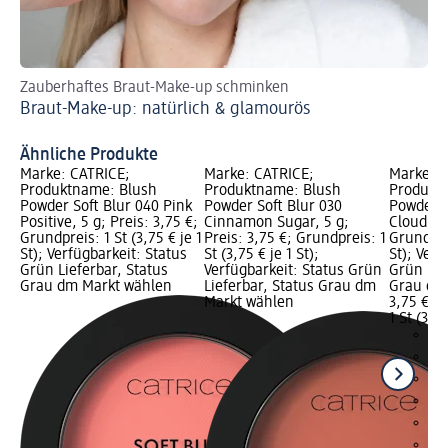
Zauberhaftes Braut-Make-up schminken
Ru
Braut-Make-up: natürlich & glamourös
Ih
Ro
Ähnliche Produkte
Marke: CATRICE;
Marke: CATRICE;
Marke: C
Produktname: Blush
Produktname: Blush
Produkt
Powder Soft Blur 040 Pink
Powder Soft Blur 030
Powder S
Positive, 5 g; Preis: 3,75 €;
Cinnamon Sugar, 5 g;
Cloud, 5 
Grundpreis: 1 St (3,75 € je 1
Preis: 3,75 €; Grundpreis: 1
Grundprei
St); Verfügbarkeit: Status
St (3,75 € je 1 St);
St); Verf
Grün Lieferbar, Status
Verfügbarkeit: Status Grün
Grün Lie
Grau dm Markt wählen
Lieferbar, Status Grau dm
Grau dm
Markt wählen
3,75 €
1 St (3,75