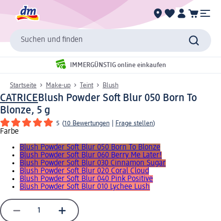
Suchen und finden
IMMERGÜNSTIG online einkaufen
Startseite
Make-up
Teint
Blush
CATRICE
Blush Powder Soft Blur 050 Born To
Blonze, 5 g
5
(
10 Bewertungen
|
Frage stellen
)
Farbe
Blush Powder Soft Blur 050 Born To Blonze
Blush Powder Soft Blur 060 Berry Me Later!
Blush Powder Soft Blur 030 Cinnamon Sugar
Blush Powder Soft Blur 020 Coral Cloud
Blush Powder Soft Blur 040 Pink Positive
Blush Powder Soft Blur 010 Lychee Lush