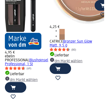
4,25 €
CATRICE
Bronzer Sun Glow
Matt, 9,5 g
(80)
4,95 €
Lieferbar
ebelin
PROFESSIONAL
Blushpinsel
dm Markt wählen
Professional, 1 St
(69)
Lieferbar
dm Markt wählen