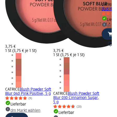
CATRICE
Blur 020
Liefe
dm Ma
3,75 €
1 St (3,75 € je 1 St)
3,75 €
1 St (3,75 € je 1 St)
CATRICE
Blush Powder Soft
Blur 040 Pink Positive, 5 g
CATRICE
Blush Powder Soft
Blur 030 Cinnamon Sugar,
(9)
5 g
Lieferbar
(20)
dm Markt wählen
Lieferbar