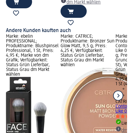
dm Markt wählen
Andere Kunden kauften auch
Marke: ebelin
Marke: CATRICE;
Marke: C
PROFESSIONAL;
Produktname: Bronzer Sun
Produkt
Produktname: Blushpinsel
Glow Matt, 9,5 g; Preis:
Contouri
Professional, 1 St; Preis:
4,25 €; Verfügbarkeit:
Like 020
4,95 €; Marke von dm
Status Grün Lieferbar,
g; Preis:
Grafik; Verfügbarkeit:
Status Grau dm Markt
Grundprei
Status Grün Lieferbar,
wählen
St); Verf
Status Grau dm Markt
Grün Lie
wählen
Grau dm
4,95 €
1 St (4,95
CATRICE
Contouri
Like 020.
Liefe
dm Ma