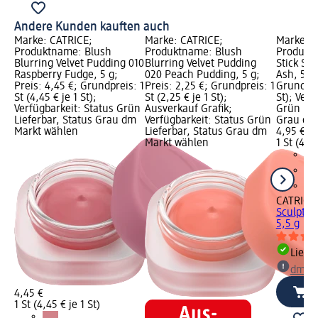
Andere Kunden kauften auch
Marke: CATRICE;
Marke: CATRICE;
Marke: C
Produktname: Blush
Produktname: Blush
Produkt
Blurring Velvet Pudding 010
Blurring Velvet Pudding
Stick Sc
Raspberry Fudge, 5 g;
020 Peach Pudding, 5 g;
Ash, 5,5 
Preis: 4,45 €; Grundpreis: 1
Preis: 2,25 €; Grundpreis: 1
Grundprei
St (4,45 € je 1 St);
St (2,25 € je 1 St);
St); Verf
Verfügbarkeit: Status Grün
Ausverkauf Grafik;
Grün Lie
Lieferbar, Status Grau dm
Verfügbarkeit: Status Grün
Grau dm
Markt wählen
Lieferbar, Status Grau dm
4,95 €
Markt wählen
1 St (4,95
CATRICE
Sculpt &
5,5 g
Liefe
dm Ma
4,45 €
1 St (4,45 € je 1 St)