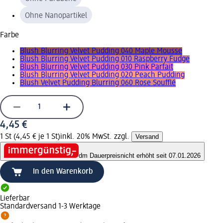
Ohne Nanopartikel
Farbe
Blush Blurring Velvet Pudding 040 Maple Mousse
Blush Blurring Velvet Pudding 010 Raspberry Fudge
Blush Blurring Velvet Pudding 030 Pink Parfait
Blush Blurring Velvet Pudding 020 Peach Pudding
Blush Velvet Pudding Blurring 060 Rose Soufflé
4,45 €
1 St (4,45 € je 1 St)
inkl. 20% MwSt. zzgl.
Versand
dm Dauerpreis
nicht erhöht seit 07.01.2026
In den Warenkorb
Lieferbar
Standardversand 1-3 Werktage