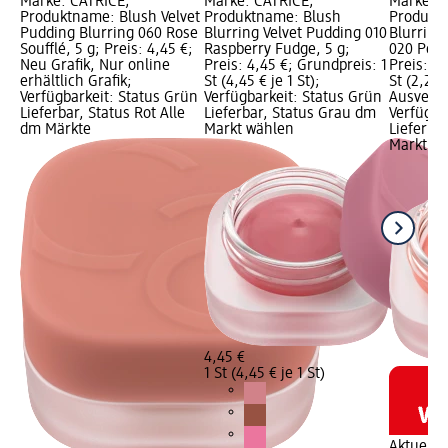
Marke: CATRICE;
Marke: CATRICE;
Marke: C
Produktname: Blush Velvet
Produktname: Blush
Produkt
Pudding Blurring 060 Rose
Blurring Velvet Pudding 010
Blurring
Soufflé, 5 g; Preis: 4,45 €;
Raspberry Fudge, 5 g;
020 Peac
Neu Grafik, Nur online
Preis: 4,45 €; Grundpreis: 1
Preis: 2,
erhältlich Grafik;
St (4,45 € je 1 St);
St (2,25 €
Verfügbarkeit: Status Grün
Verfügbarkeit: Status Grün
Ausverka
Lieferbar, Status Rot Alle
Lieferbar, Status Grau dm
Verfügba
dm Märkte
Markt wählen
Lieferba
Markt w
4,45 €
1 St (4,45 € je 1 St)
Aktuelle