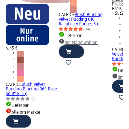
Preis:
2,
Preis:
4,
1 St (2,25
CATRICE
Blush Blurring
Velvet Pudding 010
Raspberry Fudge, 5 g
(34)
Lieferbar
dm Markt wählen
4,45 €
CATRICE
Velvet P
Pudding,
Liefe
dm Ma
CATRICE
Blush Velvet
Pudding Blurring 060 Rose
Soufflé, 5 g
(0)
Lieferbar
Alle dm Märkte