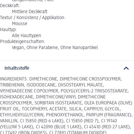
Langanhaltend, Matt
Deckkraft:
Mittlere Deckkraft
Textur / Konsistenz / Applikation:
Mousse
Hauttyp:
Alle Hauttypen
Produkteigenschaften:
Vegan, Ohne Parabene, Ohne Nanopartikel
Inhaltsstoffe
INGREDIENTS: DIMETHICONE, DIMETHICONE CROSSPOLYMER,
TRIBEHENIN, ISODODECANE, DIISOSTEARYL MALATE,
VP/HEXADECENE COPOLYMER, POLYGLYCERYL-2 TRIISOSTEARATE,
ISOHEXADECANE, DIMETHICONE/VINYL DIMETHICONE
CROSSPOLYMER, SORBITAN ISOSTEARATE, OLEA EUROPAEA (OLIVE)
FRUIT OIL, TOCOPHERYL ACETATE, SILICA, CAPRYLYL GLYCOL,
ETHYLHEXYLGLYCERIN, PHENOXYETHANOL, PARFUM (FRAGRANCE),
VANILLIN, CI 15850 (RED 6 LAKE), CI 15850 (RED 7), CI 19140
(YELLOW 5 LAKE), CI 42090 (BLUE 1 LAKE), CI 45410 (RED 27 LAKE),
CI 77492 (IRON OXIDES), CI 77891 (TITANIUM DIOXIDE).