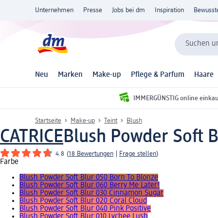
Unternehmen
Presse
Jobs bei dm
Inspiration
Bewusst
Suchen un
Neu
Marken
Make-up
Pflege & Parfum
Haare
IMMERGÜNSTIG online einka
Startseite
Make-up
Teint
Blush
CATRICE
Blush Powder Soft B
4.8
(
18 Bewertungen
|
Frage stellen
)
Farbe
Blush Powder Soft Blur 050 Born To Blonze
Blush Powder Soft Blur 060 Berry Me Later!
Blush Powder Soft Blur 030 Cinnamon Sugar
Blush Powder Soft Blur 020 Coral Cloud
Blush Powder Soft Blur 040 Pink Positive
Blush Powder Soft Blur 010 Lychee Lush