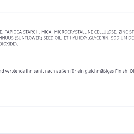
, TAPIOCA STARCH, MICA, MICROCRYSTALLINE CELLULOSE, ZINC 
US (SUNFLOWER) SEED OIL, ET HYLHEXYLGLYCERIN, SODIUM DEHYDR
DIOXIDE).
 verblende ihn sanft nach außen für ein gleichmäßiges Finish. Die