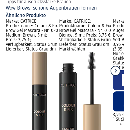
Tipps für ausdrucksstarke Brauen
En
Wow-Brows: schöne Augenbrauen formen
Au
Ähnliche Produkte
Marke: CATRICE;
Marke: CATRICE;
Marke: C
Produktname: Colour & Fix
Produktname: Colour & Fix
Produkt
Brow Gel Mascara - Nr. 020
Brow Gel Mascara - Nr. 010
Augenbra
Medium Brown, 5 ml;
Blonde, 5 ml; Preis: 3,75 €;
Brow Fil
Preis: 3,75 €;
Verfügbarkeit: Status Grün
Soft Blac
Verfügbarkeit: Status Grün
Lieferbar, Status Grau dm
3,95 €; G
Lieferbar, Status Grau dm
Markt wählen
(3,95 € j
Nur onli
Grafik; V
Status G
Status R
3,95 €
1 St (3,95