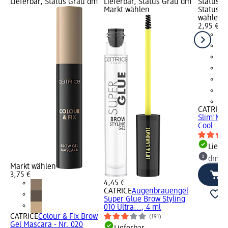
Lieferbar, Status Grau dm
Lieferbar, Status Grau dm
Status G
Markt wählen
Status G
wählen
2,95 €
+2
CATRICE
Slim'Mat
Cool..., 
Liefe
dm Ma
Markt wählen
3,75 €
4,45 €
CATRICE
Augenbrauengel
Super Glue Brow Styling
010 Ultra..., 4 ml
CATRICE
Colour & Fix Brow
(191)
Gel Mascara - Nr. 020