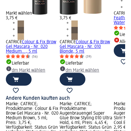
Markt wählen
CATRICE
3,75 €
3,75 €
Feather 
Waterpro
Liefe
Alle 
CATRICE
Colour & Fix Brow
CATRICE
Colour & Fix Brow
Gel Mascara - Nr. 020
Gel Mascara - Nr. 010
Medium..., 5 ml
Blonde, 5 ml
(56)
(39)
Lieferbar
Lieferbar
dm Markt wählen
dm Markt wählen
Andere Kunden kauften auch
Marke: CATRICE;
Marke: CATRICE;
Marke: C
Produktname: Colour & Fix
Produktname:
Produkt
Brow Gel Mascara - Nr. 020
Augenbrauengel Super
Augenbra
Medium Brown, 5 ml;
Glue Brow Styling 010 Ultra
Slim'Mat
Preis: 3,75 €;
Hold, 4 ml; Preis: 4,45 €;
Cool Bro
Verfügbarkeit: Status Grün
Verfügbarkeit: Status Grün
2,95 €; V