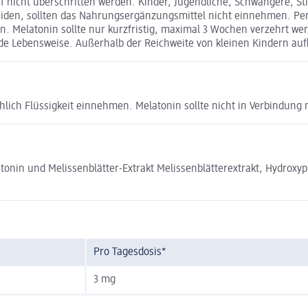
 nicht überschritten werden. Kinder, Jugendliche, Schwangere, St
eiden, sollten das Nahrungsergänzungsmittel nicht einnehmen. Per
n. Melatonin sollte nur kurzfristig, maximal 3 Wochen verzehrt we
 Lebensweise. Außerhalb der Reichweite von kleinen Kindern au
lich Flüssigkeit einnehmen. Melatonin sollte nicht in Verbindung 
 und Melissenblätter-Extrakt Melissenblätterextrakt, Hydroxypropy
Pro Tagesdosis*
3 mg