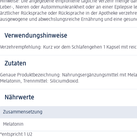
Hinweise: Die angegebene empfohlene tägliche Verzehr menge darf
Leber-, Nieren oder Autoimmunkrankheit oder an einer Epilepsie l
ärztlicher Rücksprache oder Rücksprache in der Apotheke verzehre
ausgewogene und abwechslungsreiche Ernährung und eine gesunde
Verwendungshinweise
Verzehrempfehlung: Kurz vor dem Schlafengehen 1 Kapsel mit reich
Zutaten
Genaue Produktbezeichnung: Nahrungsergänzungsmittel mit Melatonin
Melatonin, Trennmittel: Siliciumdioxid.
Nährwerte
Zusammensetzung
Melatonin
*entspricht 1 U2