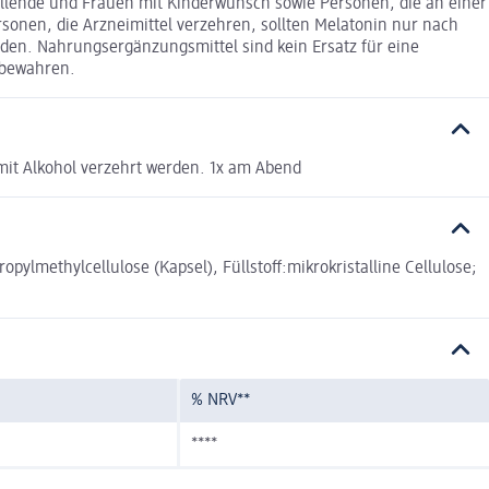
illende und Frauen mit Kinderwunsch sowie Personen, die an einer
sonen, die Arzneimittel verzehren, sollten Melatonin nur nach
rden. Nahrungsergänzungsmittel sind kein Ersatz für eine
fbewahren.
mit Alkohol verzehrt werden. 1x am Abend
lmethylcellulose (Kapsel), Füllstoff:mikrokristalline Cellulose;
% NRV**
****