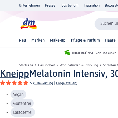
Unternehmen
Presse
Jobs bei dm
Inspiration
Bewusst
Suchen un
Neu
Marken
Make-up
Pflege & Parfum
Haare
IMMERGÜNSTIG online einka
Startseite
Gesundheit
Wohlbefinden & Stärkung
Schlafen 
Kneipp
Melatonin Intensiv, 3
5
(
1 Bewertung
|
Frage stellen
)
Vegan
Glutenfrei
Laktosefrei