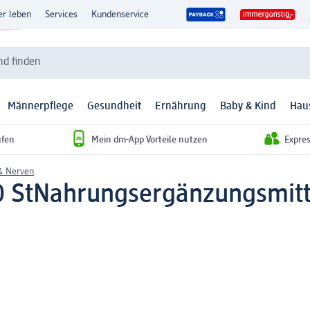
er leben
Services
Kundenservice
d finden
Männerpflege
Gesundheit
Ernährung
Baby & Kind
Hau
ufen
Mein dm-App Vorteile nutzen
Expre
& Nerven
0 St
Nahrungsergänzungsmitt