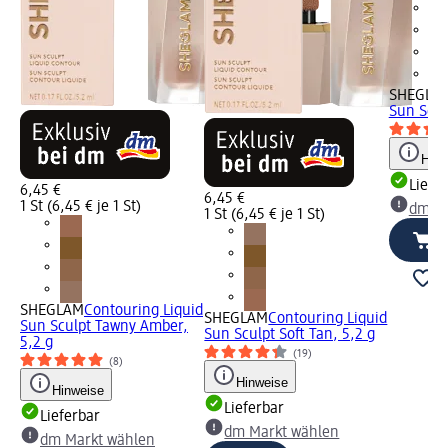
SHEGLA
Sun Sculp
Hinw
Liefe
6,45 €
6,45 €
1 St (6,45 € je 1 St)
dm Ma
1 St (6,45 € je 1 St)
SHEGLAM
Contouring Liquid
SHEGLAM
Contouring Liquid
Sun Sculpt Tawny Amber,
Sun Sculpt Soft Tan, 5,2 g
5,2 g
(19)
(8)
Hinweise
Hinweise
Lieferbar
Lieferbar
dm Markt wählen
dm Markt wählen