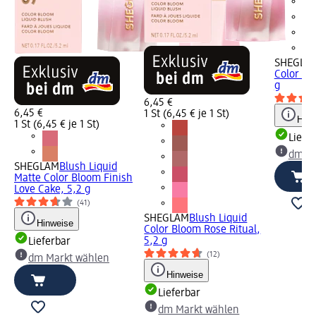
SHEGLA
Color Bl
g
6,45 €
6,45 €
1 St (6,45 € je 1 St)
Hinw
1 St (6,45 € je 1 St)
Liefe
dm Ma
SHEGLAM
Blush Liquid
Matte Color Bloom Finish
Love Cake, 5,2 g
(41)
SHEGLAM
Blush Liquid
Hinweise
Color Bloom Rose Ritual,
5,2 g
Lieferbar
(12)
dm Markt wählen
Hinweise
Lieferbar
dm Markt wählen