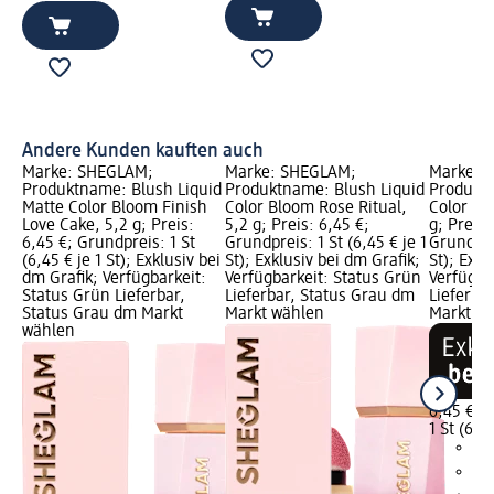
Andere Kunden kauften auch
Marke: SHEGLAM;
Marke: SHEGLAM;
Marke: 
Produktname: Blush Liquid
Produktname: Blush Liquid
Produktn
Matte Color Bloom Finish
Color Bloom Rose Ritual,
Color Bl
Love Cake, 5,2 g; Preis:
5,2 g; Preis: 6,45 €;
g; Preis:
6,45 €; Grundpreis: 1 St
Grundpreis: 1 St (6,45 € je 1
Grundprei
(6,45 € je 1 St); Exklusiv bei
St); Exklusiv bei dm Grafik;
St); Exkl
dm Grafik; Verfügbarkeit:
Verfügbarkeit: Status Grün
Verfügba
Status Grün Lieferbar,
Lieferbar, Status Grau dm
Lieferba
Status Grau dm Markt
Markt wählen
Markt w
wählen
6,45 €
1 St (6,45