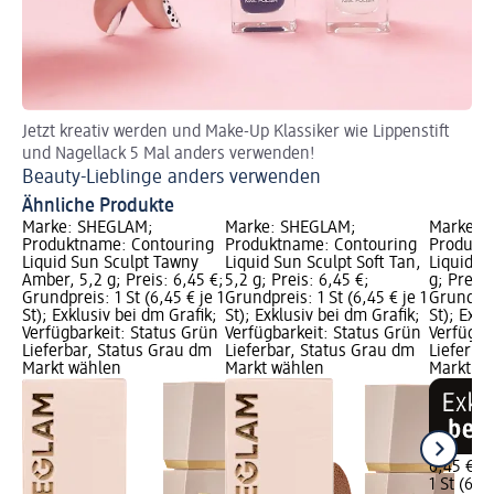
Jetzt kreativ werden und Make-Up Klassiker wie Lippenstift
St
und Nagellack 5 Mal anders verwenden!
We
Beauty-Lieblinge anders verwenden
Ähnliche Produkte
Marke: SHEGLAM;
Marke: SHEGLAM;
Marke: 
Produktname: Contouring
Produktname: Contouring
Produkt
Liquid Sun Sculpt Tawny
Liquid Sun Sculpt Soft Tan,
Liquid Su
Amber, 5,2 g; Preis: 6,45 €;
5,2 g; Preis: 6,45 €;
g; Preis:
Grundpreis: 1 St (6,45 € je 1
Grundpreis: 1 St (6,45 € je 1
Grundprei
St); Exklusiv bei dm Grafik;
St); Exklusiv bei dm Grafik;
St); Exkl
Verfügbarkeit: Status Grün
Verfügbarkeit: Status Grün
Verfügba
Lieferbar, Status Grau dm
Lieferbar, Status Grau dm
Lieferba
Markt wählen
Markt wählen
Markt w
6,45 €
1 St (6,45