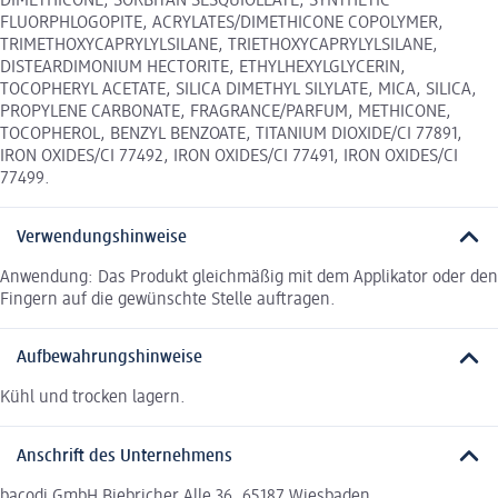
DIMETHICONE, SORBITAN SESQUIOLEATE, SYNTHETIC
FLUORPHLOGOPITE, ACRYLATES/DIMETHICONE COPOLYMER,
TRIMETHOXYCAPRYLYLSILANE, TRIETHOXYCAPRYLYLSILANE,
DISTEARDIMONIUM HECTORITE, ETHYLHEXYLGLYCERIN,
TOCOPHERYL ACETATE, SILICA DIMETHYL SILYLATE, MICA, SILICA,
PROPYLENE CARBONATE, FRAGRANCE/PARFUM, METHICONE,
TOCOPHEROL, BENZYL BENZOATE, TITANIUM DIOXIDE/CI 77891,
IRON OXIDES/CI 77492, IRON OXIDES/CI 77491, IRON OXIDES/CI
77499.
Verwendungshinweise
Anwendung: Das Produkt gleichmäßig mit dem Applikator oder den
Fingern auf die gewünschte Stelle auftragen.
Aufbewahrungshinweise
Kühl und trocken lagern.
Anschrift des Unternehmens
bacodi GmbH Biebricher Alle 36, 65187 Wiesbaden