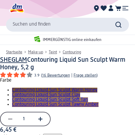
Suchen und finden
IMMERGÜNSTIG online einkaufen
Startseite
Make-up
Teint
Contouring
SHEGLAM
Contouring Liquid Sun Sculpt Warm
Honey, 5,2 g
3.9
(
16 Bewertungen
|
Frage stellen
)
Farbe
Contouring Liquid Sun Sculpt Warm Honey
Contouring Liquid Sun Sculpt Clay
Contouring Liquid Sun Sculpt Soft Tan
Contouring Liquid Sun Sculpt Tawny Amber
6,45 €