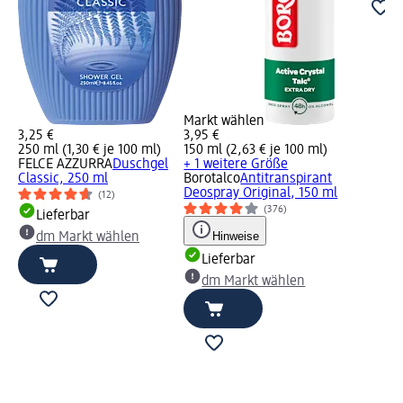
Markt wählen
3,25 €
3,95 €
250 ml (1,30 € je 100 ml)
150 ml (2,63 € je 100 ml)
FELCE AZZURRA
Duschgel
+ 1 weitere Größe
Classic, 250 ml
Borotalco
Antitranspirant
Deospray Original, 150 ml
(12)
(376)
Lieferbar
Hinweise
dm Markt wählen
Lieferbar
dm Markt wählen