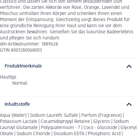
Classico und lassen Sie sich von seinem bezaubernden Duft
verführen. Die zarten Akkorde von Rose, Orange, Lavendel und
Moschus umhüllen Ihren Körper und schenken Ihnen einen
Moment der Entspannung. Gleichzeitig sorgt dieses Produkt für
eine gründliche Reinigung Ihrer Haut und kann sie vor dem
Austrocknen bewahren. Genießen Sie das luxuriöse Badeerlebnis
und pflegen Sie sich rundum.
dm-Artikelnummer: 1889628
GTIN 8001280068003
Produktmerkmale
Hauttyp:
Normal
Inhaltsstoffe
Aqua (Water) | Sodium Laureth Sulfate | Parfum (Fragrance) |
Potassium Lactate | Cocamidopropyl Betaine | Glycerin | Sodium
Lauroyl Glutamate | Polyquaternium - 7 | Coco - Glucoside | Glyceryl
Oleate | Sodium Chloride | Disodium EDTA | Phosphoric Acid |