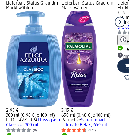
Lieferbar, Status Grau dm
Lieferbar, Status Grau dm
Lieferba
Markt wählen
Markt wählen
Markt w
3,15 €
650 ml (0
Palmoliv
Oil, 650 
Hinw
Liefe
dm Ma
2,95 €
3,15 €
300 ml (0,98 € je 100 ml)
650 ml (0,48 € je 100 ml)
FELCE AZZURRA
Flüssigseife
Palmolive
Schaumbad
Classico, 300 ml
Ultimate Relax, 650 ml
(0)
(179)