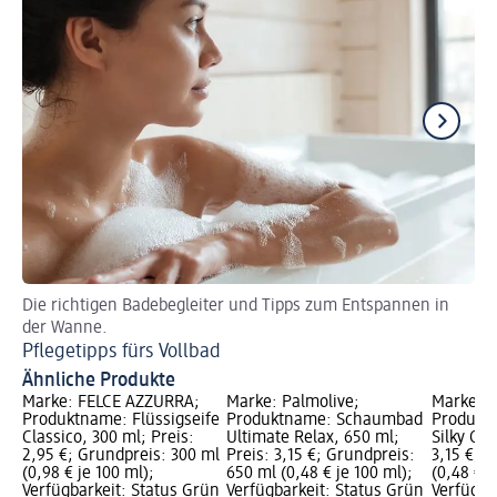
Die richtigen Badebegleiter und Tipps zum Entspannen in
Be
der Wanne.
Se
Pflegetipps fürs Vollbad
Ähnliche Produkte
Marke: FELCE AZZURRA;
Marke: Palmolive;
Marke: P
Produktname: Flüssigseife
Produktname: Schaumbad
Produkt
Classico, 300 ml; Preis:
Ultimate Relax, 650 ml;
Silky Oil
2,95 €; Grundpreis: 300 ml
Preis: 3,15 €; Grundpreis:
3,15 €; 
(0,98 € je 100 ml);
650 ml (0,48 € je 100 ml);
(0,48 € j
Verfügbarkeit: Status Grün
Verfügbarkeit: Status Grün
Verfügba