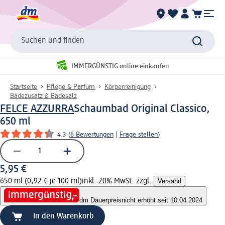
Suchen und finden
IMMERGÜNSTIG online einkaufen
Startseite
Pflege & Parfum
Körperreinigung
Badezusatz & Badesalz
FELCE AZZURRA
Schaumbad Original Classico,
650 ml
4.3
(
6 Bewertungen
|
Frage stellen
)
5,95 €
650 ml (0,92 € je 100 ml)
inkl. 20% MwSt. zzgl.
Versand
dm Dauerpreis
nicht erhöht seit 10.04.2024
In den Warenkorb