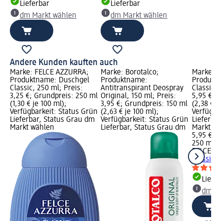
Lieferbar
Lieferbar
dm Markt wählen
dm Markt wählen
Andere Kunden kauften auch
Marke: FELCE AZZURRA;
Marke: Borotalco;
Marke: 
Produktname: Duschgel
Produktname:
Produktn
Classic, 250 ml; Preis:
Antitranspirant Deospray
Classico,
3,25 €; Grundpreis: 250 ml
Original, 150 ml; Preis:
5,95 €; 
(1,30 € je 100 ml);
3,95 €; Grundpreis: 150 ml
(2,38 € j
Verfügbarkeit: Status Grün
(2,63 € je 100 ml);
Verfügba
Lieferbar, Status Grau dm
Verfügbarkeit: Status Grün
Lieferba
Markt wählen
Lieferbar, Status Grau dm
Markt w
5,95 €
250 ml (2
FELCE A
Classico
Liefe
dm Ma