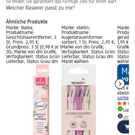
So finden Sie garantiert das richtige Tool für Ihren Bart
Er
Welcher Rasierer passt zu mir?
ve
Ra
Ähnliche Produkte
Marke: Balea;
Marke: ebelin;
Marke: e
Produktname:
Produktname:
Produktn
Gesichtshaarentferner, 3
Augenbrauenformer
gerade so
St; Preis: 2,95 €;
sortiert, 1 St; Preis: 2,95 €;
1,95 €; 
Grundpreis: 3 St (0,98 € je 1
Marke von dm Grafik;
Grafik; V
St); Marke von dm Grafik;
Verfügbarkeit: Status Grün
Status G
Verfügbarkeit: Status Grün
Lieferbar, Status Grau dm
Status G
Lieferbar, Status Grau dm
Markt wählen
wählen
1,95 €
ebelin
Pi
sortiert, 
Liefe
dm Ma