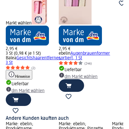
Markt wählen
2,95 €
2,95 €
3 St (0,98 € je 1 St)
ebelin
Augenbrauenformer
Balea
Gesichtshaarentferner,
sortiert, 1 St
3 St
(246)
(2)
Lieferbar
Hinweise
dm Markt wählen
Lieferbar
dm Markt wählen
Andere Kunden kauften auch
Marke: ebelin;
Marke: ebelin;
Marke: e
Produktname:
Produktname: Pinzette
Produkt