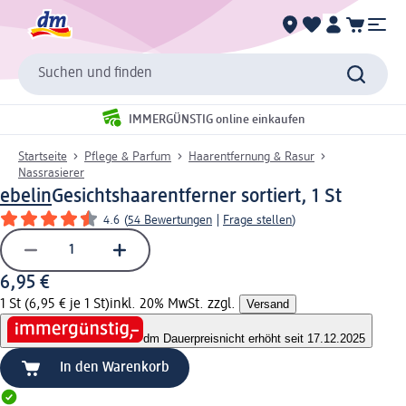
Suchen und finden
IMMERGÜNSTIG online einkaufen
Startseite
Pflege & Parfum
Haarentfernung & Rasur
Nassrasierer
ebelin
Gesichtshaarentferner sortiert, 1 St
4.6
(
54 Bewertungen
|
Frage stellen
)
6,95 €
1 St (6,95 € je 1 St)
inkl. 20% MwSt. zzgl.
Versand
dm Dauerpreis
nicht erhöht seit 17.12.2025
In den Warenkorb