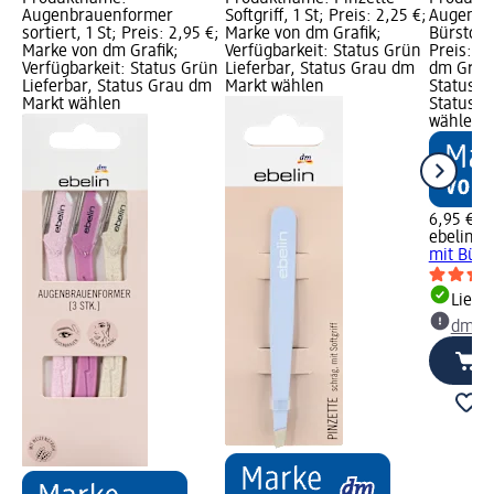
Augenbrauenformer
Softgriff, 1 St; Preis: 2,25 €;
Augenbr
sortiert, 1 St; Preis: 2,95 €;
Marke von dm Grafik;
Bürstchen
Marke von dm Grafik;
Verfügbarkeit: Status Grün
Preis: 6
Verfügbarkeit: Status Grün
Lieferbar, Status Grau dm
dm Grafi
Lieferbar, Status Grau dm
Markt wählen
Status G
Markt wählen
Status G
wählen
6,95 €
ebelin
Au
mit Bürst
Liefe
dm Ma