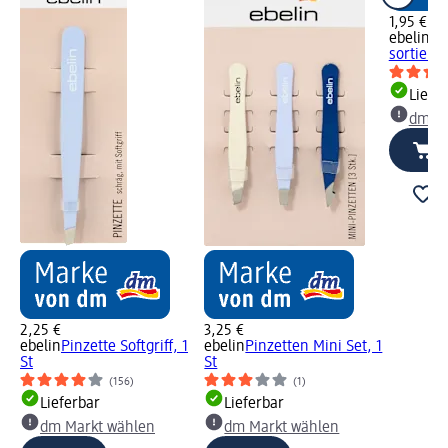
1,95 €
ebelin
Pi
sortiert, 
Liefe
dm Ma
2,25 €
3,25 €
ebelin
Pinzette Softgriff, 1
ebelin
Pinzetten Mini Set, 1
St
St
(156)
(1)
Lieferbar
Lieferbar
dm Markt wählen
dm Markt wählen