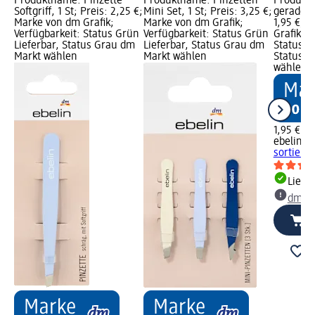
Produktname: Pinzette
Produktname: Pinzetten
Produktn
Softgriff, 1 St; Preis: 2,25 €;
Mini Set, 1 St; Preis: 3,25 €;
gerade so
Marke von dm Grafik;
Marke von dm Grafik;
1,95 €; 
Verfügbarkeit: Status Grün
Verfügbarkeit: Status Grün
Grafik; V
Lieferbar, Status Grau dm
Lieferbar, Status Grau dm
Status G
Markt wählen
Markt wählen
Status G
wählen
1,95 €
ebelin
Pi
sortiert, 
Liefe
dm Ma