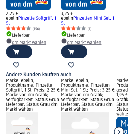
2,25 €
3,25 €
ebelin
Pinzette Softgriff, 1
ebelin
Pinzetten Mini Set, 1
St
St
(156)
(1)
Lieferbar
Lieferbar
dm Markt wählen
dm Markt wählen
Andere Kunden kauften auch
Marke: ebelin;
Marke: ebelin;
Marke: e
Produktname: Pinzette
Produktname: Pinzetten
Produktn
Softgriff, 1 St; Preis: 2,25 €;
Mini Set, 1 St; Preis: 3,25 €;
gerade so
Marke von dm Grafik;
Marke von dm Grafik;
1,95 €; 
Verfügbarkeit: Status Grün
Verfügbarkeit: Status Grün
Grafik; V
Lieferbar, Status Grau dm
Lieferbar, Status Grau dm
Status G
Markt wählen
Markt wählen
Status G
wählen