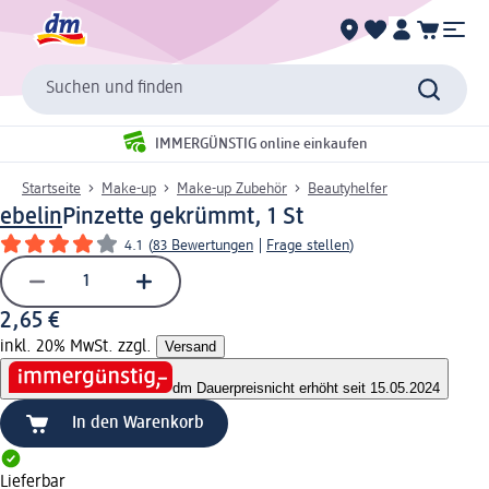
Suchen und finden
IMMERGÜNSTIG online einkaufen
Startseite
Make-up
Make-up Zubehör
Beautyhelfer
ebelin
Pinzette gekrümmt, 1 St
4.1
(
83 Bewertungen
|
Frage stellen
)
2,65 €
inkl. 20% MwSt. zzgl.
Versand
dm Dauerpreis
nicht erhöht seit 15.05.2024
In den Warenkorb
Lieferbar