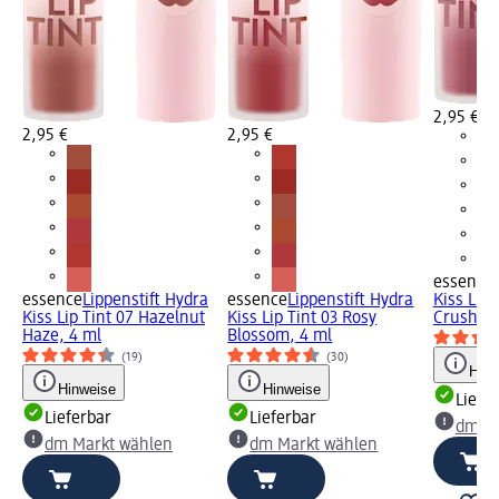
2,95 €
2,95 €
2,95 €
essence
essence
Lippenstift Hydra
essence
Lippenstift Hydra
Kiss Lip 
Kiss Lip Tint 07 Hazelnut
Kiss Lip Tint 03 Rosy
Crush, 4
Haze, 4 ml
Blossom, 4 ml
(19)
(30)
Hinw
Hinweise
Hinweise
Liefe
Lieferbar
Lieferbar
dm Ma
dm Markt wählen
dm Markt wählen