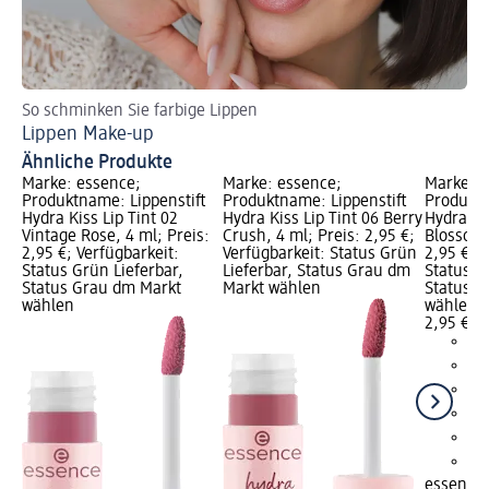
So schminken Sie farbige Lippen
La
Lippen Make-up
Ti
Ähnliche Produkte
Marke: essence;
Marke: essence;
Marke: e
Produktname: Lippenstift
Produktname: Lippenstift
Produktn
Hydra Kiss Lip Tint 02
Hydra Kiss Lip Tint 06 Berry
Hydra Kis
Vintage Rose, 4 ml; Preis:
Crush, 4 ml; Preis: 2,95 €;
Blossom,
2,95 €; Verfügbarkeit:
Verfügbarkeit: Status Grün
2,95 €; V
Status Grün Lieferbar,
Lieferbar, Status Grau dm
Status G
Status Grau dm Markt
Markt wählen
Status G
wählen
wählen
2,95 €
essence