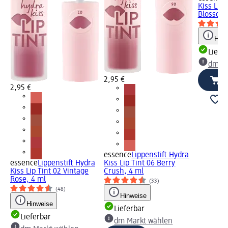
Kiss Lip 
Blossom,
Hinw
Liefe
dm Ma
2,95 €
2,95 €
essence
Lippenstift Hydra
essence
Lippenstift Hydra
Kiss Lip Tint 06 Berry
Kiss Lip Tint 02 Vintage
Crush, 4 ml
Rose, 4 ml
(33)
(48)
Hinweise
Hinweise
Lieferbar
Lieferbar
dm Markt wählen