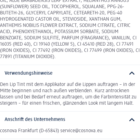
OIL, ALOE BARBADENSIS LEAF EXTRACT, HELIANTHUS ANNUUS
(SUNFLOWER) SEED OIL, TOCOPHEROL, SQUALANE, PPG-26-
BUTETH-26, GLYCERYL CAPRYLATE, CETEARETH-20, PEG-40
HYDROGENATED CASTOR OIL, STEVIOSIDE, XANTHAN GUM,
ANTHEMIS NOBILIS FLOWER EXTRACT, SODIUM CITRATE, CITRIC
ACID, PHENOXYETHANOL, POTASSIUM SORBATE, SODIUM
BENZOATE, SODIUM SULFITE, PARFUM (FRAGRANCE), VANILLIN, CI
16035 (RED 40), CI 19140 (YELLOW 5), CI 45410 (RED 28), CI 77491
(IRON OXIDES), CI 77492 (IRON OXIDES), CI 77499 (IRON OXIDES), CI
77891 (TITANIUM DIOXIDE).
Verwendungshinweise
Den Lip Tint mit dem Applikator auf die Lippen auftragen – in der
Mitte beginnen und nach außen verblenden. Kurz antrocknen
lassen und bei Bedarf erneut auftragen, um die Farbintensität zu
steigern – für einen frischen, glänzenden Look mit langem Halt.
Anschrift des Unternehmens
cosnova Frankfurt (D-65843) service@cosnova.eu