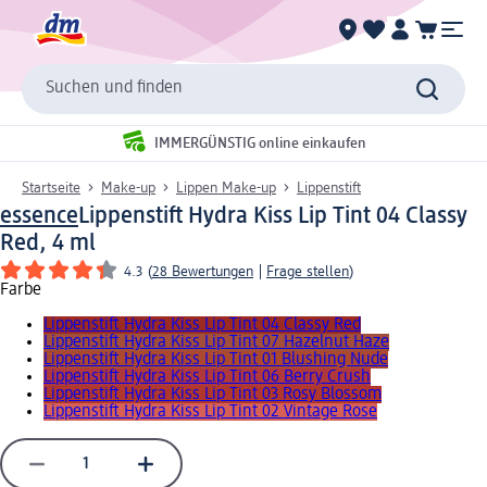
Suchen und finden
IMMERGÜNSTIG online einkaufen
Startseite
Make-up
Lippen Make-up
Lippenstift
essence
Lippenstift Hydra Kiss Lip Tint 04 Classy
Red, 4 ml
4.3
(
28 Bewertungen
|
Frage stellen
)
Farbe
Lippenstift Hydra Kiss Lip Tint 04 Classy Red
Lippenstift Hydra Kiss Lip Tint 07 Hazelnut Haze
Lippenstift Hydra Kiss Lip Tint 01 Blushing Nude
Lippenstift Hydra Kiss Lip Tint 06 Berry Crush
Lippenstift Hydra Kiss Lip Tint 03 Rosy Blossom
Lippenstift Hydra Kiss Lip Tint 02 Vintage Rose