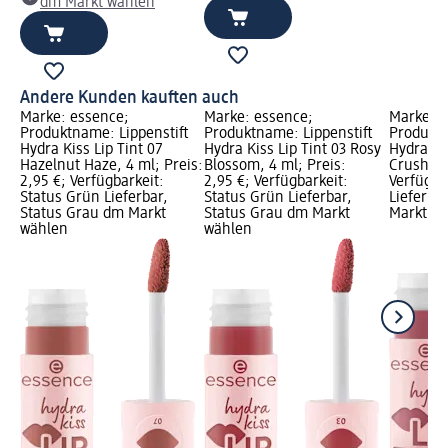
dm Markt wählen
Andere Kunden kauften auch
Marke: essence;
Marke: essence;
Marke: e
Produktname: Lippenstift
Produktname: Lippenstift
Produktn
Hydra Kiss Lip Tint 07
Hydra Kiss Lip Tint 03 Rosy
Hydra Kis
Hazelnut Haze, 4 ml; Preis:
Blossom, 4 ml; Preis:
Crush, 4 
2,95 €; Verfügbarkeit:
2,95 €; Verfügbarkeit:
Verfügba
Status Grün Lieferbar,
Status Grün Lieferbar,
Lieferba
Status Grau dm Markt
Status Grau dm Markt
Markt w
wählen
wählen