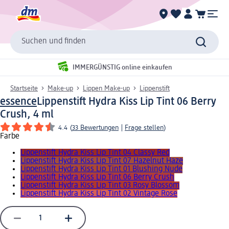
Suchen und finden
IMMERGÜNSTIG online einkaufen
Startseite
Make-up
Lippen Make-up
Lippenstift
essence
Lippenstift Hydra Kiss Lip Tint 06 Berry
Crush, 4 ml
4.4
(
33 Bewertungen
|
Frage stellen
)
Farbe
Lippenstift Hydra Kiss Lip Tint 04 Classy Red
Lippenstift Hydra Kiss Lip Tint 07 Hazelnut Haze
Lippenstift Hydra Kiss Lip Tint 01 Blushing Nude
Lippenstift Hydra Kiss Lip Tint 06 Berry Crush
Lippenstift Hydra Kiss Lip Tint 03 Rosy Blossom
Lippenstift Hydra Kiss Lip Tint 02 Vintage Rose