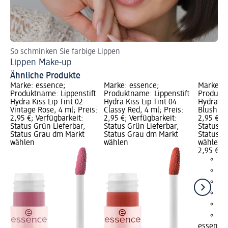
So schminken Sie farbige Lippen
La
Lippen Make-up
Ti
Ähnliche Produkte
Marke: essence;
Marke: essence;
Marke: e
Produktname: Lippenstift
Produktname: Lippenstift
Produktn
Hydra Kiss Lip Tint 02
Hydra Kiss Lip Tint 04
Hydra Kis
Vintage Rose, 4 ml; Preis:
Classy Red, 4 ml; Preis:
Blushing
2,95 €; Verfügbarkeit:
2,95 €; Verfügbarkeit:
2,95 €; V
Status Grün Lieferbar,
Status Grün Lieferbar,
Status G
Status Grau dm Markt
Status Grau dm Markt
Status G
wählen
wählen
wählen
2,95 €
essence