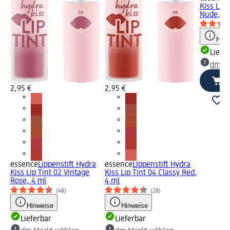
Kiss Lip 
Nude, 4 
Hinw
Liefe
dm Ma
2,95 €
2,95 €
essence
Lippenstift Hydra
essence
Lippenstift Hydra
Kiss Lip Tint 02 Vintage
Kiss Lip Tint 04 Classy Red,
Rose, 4 ml
4 ml
(48)
(28)
Hinweise
Hinweise
Lieferbar
Lieferbar