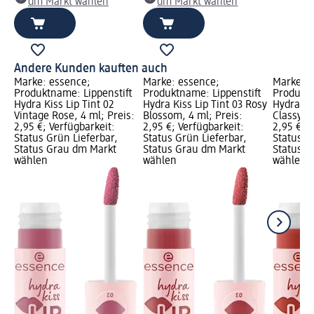
dm Markt wählen
dm Markt wählen
Andere Kunden kauften auch
Marke: essence;
Marke: essence;
Marke: e
Produktname: Lippenstift
Produktname: Lippenstift
Produktn
Hydra Kiss Lip Tint 02
Hydra Kiss Lip Tint 03 Rosy
Hydra Kis
Vintage Rose, 4 ml; Preis:
Blossom, 4 ml; Preis:
Classy Re
2,95 €; Verfügbarkeit:
2,95 €; Verfügbarkeit:
2,95 €; V
Status Grün Lieferbar,
Status Grün Lieferbar,
Status G
Status Grau dm Markt
Status Grau dm Markt
Status G
wählen
wählen
wählen