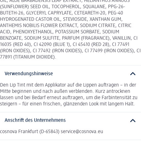
OIL, ALOE BARBADENSIS LEAF EXTRACT, HELIANTHUS ANNUUS
(SUNFLOWER) SEED OIL, TOCOPHEROL, SQUALANE, PPG-26-
BUTETH-26, GLYCERYL CAPRYLATE, CETEARETH-20, PEG-40
HYDROGENATED CASTOR OIL, STEVIOSIDE, XANTHAN GUM,
ANTHEMIS NOBILIS FLOWER EXTRACT, SODIUM CITRATE, CITRIC
ACID, PHENOXYETHANOL, POTASSIUM SORBATE, SODIUM
BENZOATE, SODIUM SULFITE, PARFUM (FRAGRANCE), VANILLIN, CI
16035 (RED 40), CI 42090 (BLUE 1), CI 45410 (RED 28), CI 77491
(IRON OXIDES), CI 77492 (IRON OXIDES), CI 77499 (IRON OXIDES), CI
77891 (TITANIUM DIOXIDE).
Verwendungshinweise
Den Lip Tint mit dem Applikator auf die Lippen auftragen – in der
Mitte beginnen und nach außen verblenden. Kurz antrocknen
lassen und bei Bedarf erneut auftragen, um die Farbintensität zu
steigern – für einen frischen, glänzenden Look mit langem Halt.
Anschrift des Unternehmens
cosnova Frankfurt (D-65843) service@cosnova.eu