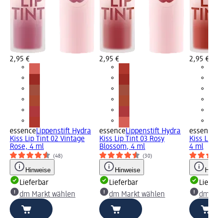
2,95 €
2,95 €
2,95 €
essence
Lippenstift Hydra
essence
Lippenstift Hydra
essence
Kiss Lip Tint 02 Vintage
Kiss Lip Tint 03 Rosy
Kiss Lip 
Rose, 4 ml
Blossom, 4 ml
4 ml
(48)
(30)
Hinweise
Hinweise
Hinw
Lieferbar
Lieferbar
Liefe
dm Markt wählen
dm Markt wählen
dm Ma