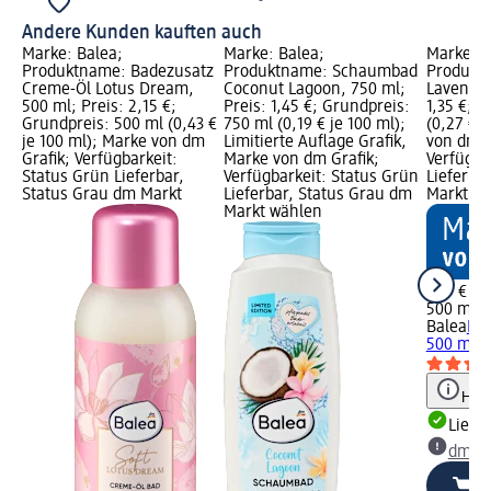
Andere Kunden kauften auch
Marke: Balea;
Marke: Balea;
Marke: B
Produktname: Badezusatz
Produktname: Schaumbad
Produkt
Creme-Öl Lotus Dream,
Coconut Lagoon, 750 ml;
Lavendel
500 ml; Preis: 2,15 €;
Preis: 1,45 €; Grundpreis:
1,35 €; 
Grundpreis: 500 ml (0,43 €
750 ml (0,19 € je 100 ml);
(0,27 € j
je 100 ml); Marke von dm
Limitierte Auflage Grafik,
von dm G
Grafik; Verfügbarkeit:
Marke von dm Grafik;
Verfügba
Status Grün Lieferbar,
Verfügbarkeit: Status Grün
Lieferba
Status Grau dm Markt
Lieferbar, Status Grau dm
Markt w
Markt wählen
1,35 €
500 ml (0
Balea
Krä
500 ml
Hinw
Liefe
dm Ma