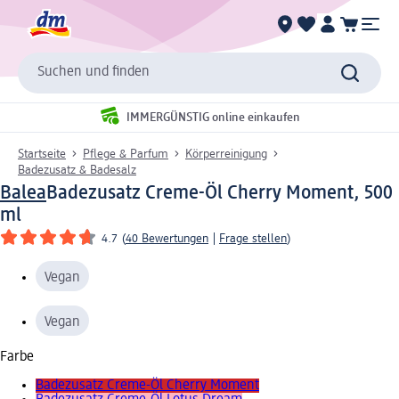
Suchen und finden
IMMERGÜNSTIG online einkaufen
Startseite
Pflege & Parfum
Körperreinigung
Badezusatz & Badesalz
Balea
Badezusatz Creme-Öl Cherry Moment, 500
ml
4.7
(
40 Bewertungen
|
Frage stellen
)
Vegan
Vegan
Farbe
Badezusatz Creme-Öl Cherry Moment