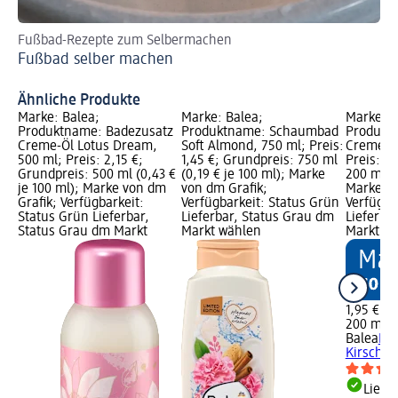
Fußbad-Rezepte zum Selbermachen
Di
Fußbad selber machen
de
Pf
Ähnliche Produkte
Marke: Balea;
Marke: Balea;
Marke: B
Produktname: Badezusatz
Produktname: Schaumbad
Produktn
Creme-Öl Lotus Dream,
Soft Almond, 750 ml; Preis:
Creme-Öl
500 ml; Preis: 2,15 €;
1,45 €; Grundpreis: 750 ml
Preis: 1,
Grundpreis: 500 ml (0,43 €
(0,19 € je 100 ml); Marke
200 ml (0
je 100 ml); Marke von dm
von dm Grafik;
Marke vo
Grafik; Verfügbarkeit:
Verfügbarkeit: Status Grün
Verfügba
Status Grün Lieferbar,
Lieferbar, Status Grau dm
Lieferba
Status Grau dm Markt
Markt wählen
Markt w
1,95 €
200 ml (0
Balea
Bod
Kirsche,
Liefe