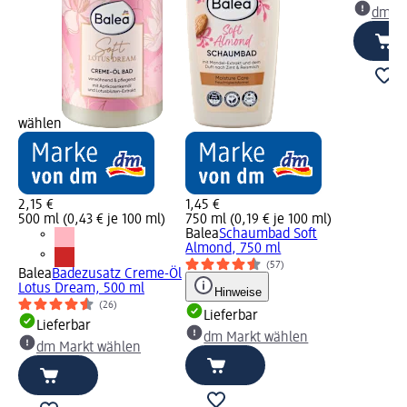
dm Ma
wählen
2,15 €
1,45 €
500 ml (0,43 € je 100 ml)
750 ml (0,19 € je 100 ml)
Balea
Schaumbad Soft
Almond, 750 ml
(57)
Balea
Badezusatz Creme-Öl
Lotus Dream, 500 ml
Hinweise
(26)
Lieferbar
Lieferbar
dm Markt wählen
dm Markt wählen