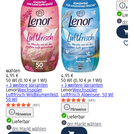
Hinw
Liefe
dm Ma
wählen
4,95 €
4,95 €
50 Wl (0,10 € je 1 Wl)
50 Wl (0,10 € je 1 Wl)
+ 3 weitere Varianten
+ 3 weitere Varianten
Lenor
Weichspüler
Lenor
Weichspüler
Luftfrisch Wildblumenfeld,
Luftfrisch Alpensee, 50 Wl
50 Wl
(685)
(881)
Hinweise
Hinweise
Lieferbar
Lieferbar
dm Markt wählen
dm Markt wählen