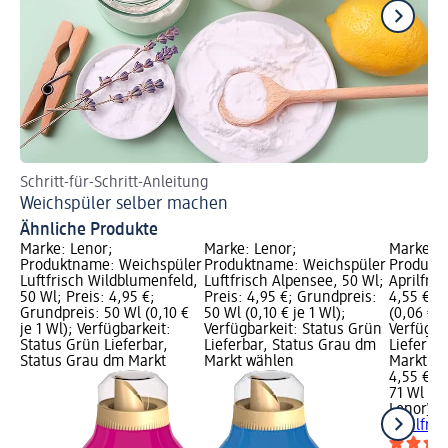
Schritt-für-Schritt-Anleitung
Wi
Weichspüler selber machen
Wa
Ähnliche Produkte
Marke: Lenor;
Marke: Lenor;
Marke: L
Produktname: Weichspüler
Produktname: Weichspüler
Produkt
Luftfrisch Wildblumenfeld,
Luftfrisch Alpensee, 50 Wl;
Aprilfris
50 Wl; Preis: 4,95 €;
Preis: 4,95 €; Grundpreis:
4,55 €; 
Grundpreis: 50 Wl (0,10 €
50 Wl (0,10 € je 1 Wl);
(0,06 € j
je 1 Wl); Verfügbarkeit:
Verfügbarkeit: Status Grün
Verfügba
Status Grün Lieferbar,
Lieferbar, Status Grau dm
Lieferba
Status Grau dm Markt
Markt wählen
Markt w
4,55 €
71 Wl (0,
Lenor
We
Aprilfris