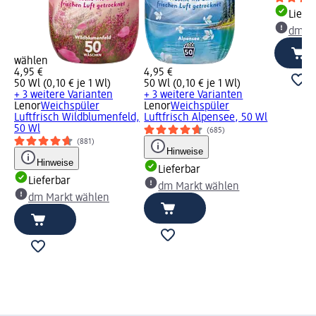
Liefe
dm Ma
wählen
4,95 €
4,95 €
50 Wl (0,10 € je 1 Wl)
50 Wl (0,10 € je 1 Wl)
+ 3 weitere Varianten
+ 3 weitere Varianten
Lenor
Weichspüler
Lenor
Weichspüler
Luftfrisch Wildblumenfeld,
Luftfrisch Alpensee, 50 Wl
50 Wl
(685)
(881)
Hinweise
Hinweise
Lieferbar
Lieferbar
dm Markt wählen
dm Markt wählen