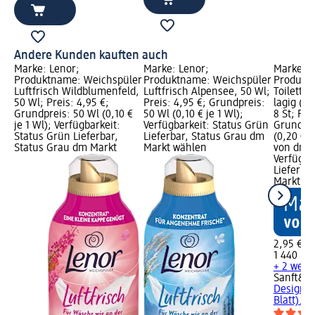
Andere Kunden kauften auch
Marke: Lenor;
Marke: Lenor;
Marke: S
Produktname: Weichspüler
Produktname: Weichspüler
Produkt
Luftfrisch Wildblumenfeld,
Luftfrisch Alpensee, 50 Wl;
Toilette
50 Wl; Preis: 4,95 €;
Preis: 4,95 €; Grundpreis:
lagig (8x
Grundpreis: 50 Wl (0,10 €
50 Wl (0,10 € je 1 Wl);
8 St; Pre
je 1 Wl); Verfügbarkeit:
Verfügbarkeit: Status Grün
Grundpre
Status Grün Lieferbar,
Lieferbar, Status Grau dm
(0,20 € j
Status Grau dm Markt
Markt wählen
von dm G
Verfügba
Lieferba
Markt w
2,95 €
1 440 Bl 
+ 2 weit
Sanft&Si
Design 3
Blatt)...,