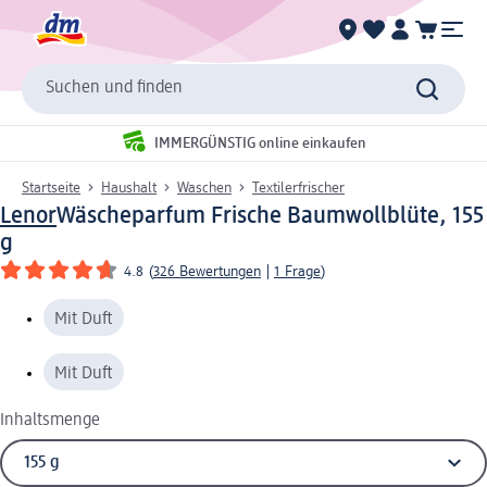
Suchen und finden
IMMERGÜNSTIG online einkaufen
Startseite
Haushalt
Waschen
Textilerfrischer
Lenor
Wäscheparfum Frische Baumwollblüte, 155
g
4.8
(
326 Bewertungen
|
1 Frage
)
Mit Duft
Mit Duft
Inhaltsmenge