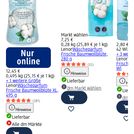
Markt wählen
7,25 €
0,28 kg (25,89 € je 1 kg)
2,80 €
Lenor
Wäscheparfum
42 Wl (0,
Frische Baumwollblüte,
+ 3 weit
280 g
Lenor
Wei
Frische 
(32)
Wl
12,45 €
Hinweise
0,495 kg (25,15 € je 1 kg)
+ 1 weitere Größe
Lieferbar
Hinw
Lenor
Wäscheparfum
dm Markt wählen
Frische Baumwollblüte XL,
Liefe
495 g
dm Ma
(281)
Hinweise
Lieferbar
Alle dm Märkte