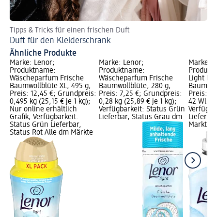
Tipps & Tricks für einen frischen Duft
Be
Duft für den Kleiderschrank
Wa
Ähnliche Produkte
Marke: Lenor;
Marke: Lenor;
Marke: L
Produktname:
Produktname:
Produkt
Wäscheparfum Frische
Wäscheparfum Frische
Light Fr
Baumwollblüte XL, 495 g;
Baumwollblüte, 280 g;
Baumwoll
Preis: 12,45 €; Grundpreis:
Preis: 7,25 €; Grundpreis:
Preis: 2
0,495 kg (25,15 € je 1 kg);
0,28 kg (25,89 € je 1 kg);
42 Wl (0,
Nur online erhältlich
Verfügbarkeit: Status Grün
Verfügba
Grafik; Verfügbarkeit:
Lieferbar, Status Grau dm
Lieferba
Status Grün Lieferbar,
Markt w
Status Rot Alle dm Märkte