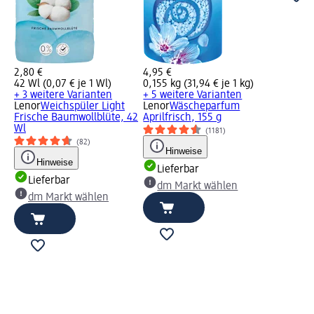
2,80 €
4,95 €
42 Wl (0,07 € je 1 Wl)
0,155 kg (31,94 € je 1 kg)
+ 3 weitere Varianten
+ 5 weitere Varianten
Lenor
Weichspüler Light
Lenor
Wäscheparfum
Frische Baumwollblüte, 42
Aprilfrisch, 155 g
Wl
(1181)
(82)
Hinweise
Hinweise
Lieferbar
Lieferbar
dm Markt wählen
dm Markt wählen