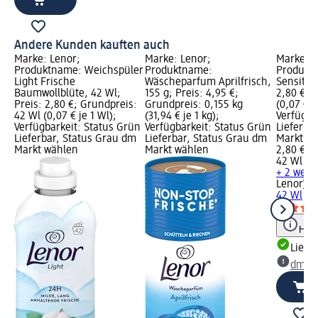
Andere Kunden kauften auch
Marke: Lenor;
Marke: Lenor;
Marke: L
Produktname: Weichspüler
Produktname:
Produkt
Light Frische
Wäscheparfum Aprilfrisch,
Sensitiv,
Baumwollblüte, 42 Wl;
155 g; Preis: 4,95 €;
2,80 €; 
Preis: 2,80 €; Grundpreis:
Grundpreis: 0,155 kg
(0,07 € j
42 Wl (0,07 € je 1 Wl);
(31,94 € je 1 kg);
Verfügba
Verfügbarkeit: Status Grün
Verfügbarkeit: Status Grün
Lieferba
Lieferbar, Status Grau dm
Lieferbar, Status Grau dm
Markt w
Markt wählen
Markt wählen
2,80 €
42 Wl (0,
+ 2 weit
Lenor
Wei
42 Wl
Hinw
Liefe
dm Ma