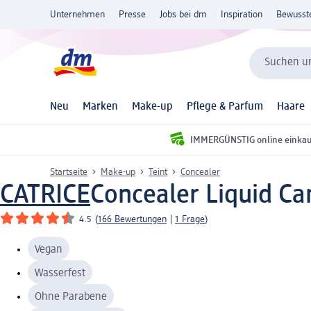
Unternehmen
Presse
Jobs bei dm
Inspiration
Bewusst
Suchen un
Neu
Marken
Make-up
Pflege & Parfum
Haare
IMMERGÜNSTIG online einka
Startseite
Make-up
Teint
Concealer
CATRICE
Concealer Liquid Ca
4.5
(
166 Bewertungen
|
1 Frage
)
Vegan
Wasserfest
Ohne Parabene