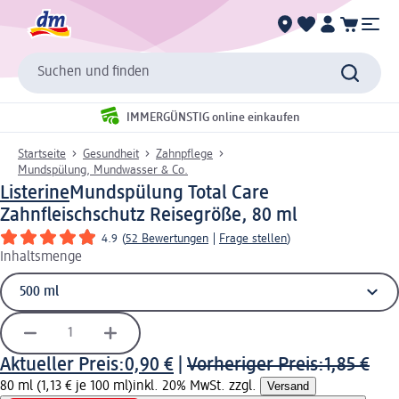
Suchen und finden
IMMERGÜNSTIG online einkaufen
Startseite
Gesundheit
Zahnpflege
Mundspülung, Mundwasser & Co.
Listerine
Mundspülung Total Care
Zahnfleischschutz Reisegröße, 80 ml
4.9
(
52 Bewertungen
|
Frage stellen
)
Inhaltsmenge
Aktueller Preis:
0,90 €
|
Vorheriger Preis:
1,85 €
80 ml (1,13 € je 100 ml)
inkl. 20% MwSt. zzgl.
Versand