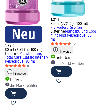
1,85 €
80 ml (2,31 € je 100 ml)
+ 2 weitere Größen
Listerine
Mundspülung Cool
Mint Mild Reisegröße, 80
ml
(54)
1,85 €
80 ml (2,31 € je 100 ml)
Hinweise
Listerine
Mundspülung
Total Care Classic Intensiv
Lieferbar
Reisegröße, 80 ml
dm Markt wählen
(11)
Hinweise
Lieferbar
dm Markt wählen