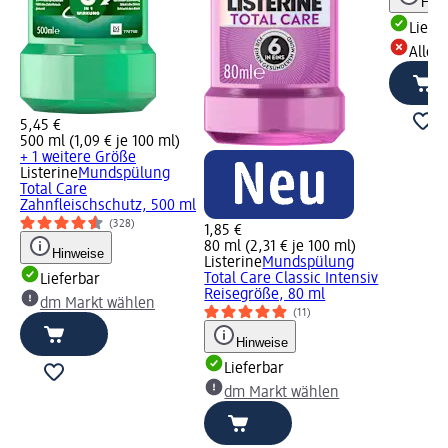
Hinw
Liefe
Alle 
5,45 €
500 ml (1,09 € je 100 ml)
+ 1 weitere Größe
Listerine
Mundspülung
Total Care
Zahnfleischschutz, 500 ml
(328)
1,85 €
80 ml (2,31 € je 100 ml)
Hinweise
Listerine
Mundspülung
Total Care Classic Intensiv
Lieferbar
Reisegröße, 80 ml
dm Markt wählen
(11)
Hinweise
Lieferbar
dm Markt wählen