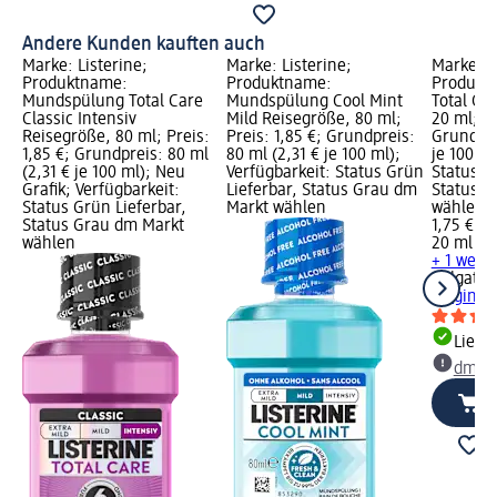
Andere Kunden kauften auch
Marke: Listerine;
Marke: Listerine;
Marke: C
Produktname:
Produktname:
Produkt
Mundspülung Total Care
Mundspülung Cool Mint
Total Or
Classic Intensiv
Mild Reisegröße, 80 ml;
20 ml; Pr
Reisegröße, 80 ml; Preis:
Preis: 1,85 €; Grundpreis:
Grundpre
1,85 €; Grundpreis: 80 ml
80 ml (2,31 € je 100 ml);
je 100 ml
(2,31 € je 100 ml); Neu
Verfügbarkeit: Status Grün
Status G
Grafik; Verfügbarkeit:
Lieferbar, Status Grau dm
Status G
Status Grün Lieferbar,
Markt wählen
wählen
Status Grau dm Markt
1,75 €
wählen
20 ml (8,
+ 1 weit
Colgate
Z
Original
Liefe
dm Ma