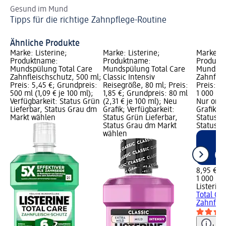
Gesund im Mund
Mi
Tipps für die richtige Zahnpflege-Routine
un
Ef
Ähnliche Produkte
Marke: Listerine;
Marke: Listerine;
Marke: L
Produktname:
Produktname:
Produkt
Mundspülung Total Care
Mundspülung Total Care
Mundspül
Zahnfleischschutz, 500 ml;
Classic Intensiv
Zahnfleis
Preis: 5,45 €; Grundpreis:
Reisegröße, 80 ml; Preis:
Preis: 8
500 ml (1,09 € je 100 ml);
1,85 €; Grundpreis: 80 ml
1 000 ml 
Verfügbarkeit: Status Grün
(2,31 € je 100 ml); Neu
Nur onli
Lieferbar, Status Grau dm
Grafik; Verfügbarkeit:
Grafik; V
Markt wählen
Status Grün Lieferbar,
Status G
Status Grau dm Markt
Status R
wählen
8,95 €
1 000 ml 
Listerine
Total Ca
Zahnflei