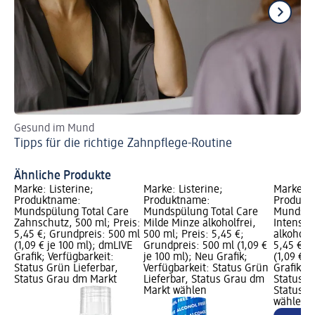
Gesund im Mund
Mi
Tipps für die richtige Zahnpflege-Routine
un
Ef
Ähnliche Produkte
Marke: Listerine;
Marke: Listerine;
Marke: L
Produktname:
Produktname:
Produkt
Mundspülung Total Care
Mundspülung Total Care
Mundspül
Zahnschutz, 500 ml; Preis:
Milde Minze alkoholfrei,
Intensiv
5,45 €; Grundpreis: 500 ml
500 ml; Preis: 5,45 €;
alkoholfr
(1,09 € je 100 ml); dmLIVE
Grundpreis: 500 ml (1,09 €
5,45 €; 
Grafik; Verfügbarkeit:
je 100 ml); Neu Grafik;
(1,09 € j
Status Grün Lieferbar,
Verfügbarkeit: Status Grün
Grafik; V
Status Grau dm Markt
Lieferbar, Status Grau dm
Status G
Markt wählen
Status G
wählen