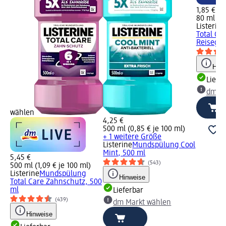
1,85 €
80 ml (2,
Listerine
Total Car
Reisegrö
Hinw
Liefe
dm Ma
wählen
4,25 €
500 ml (0,85 € je 100 ml)
+ 1 weitere Größe
Listerine
Mundspülung Cool
Mint, 500 ml
5,45 €
(543)
500 ml (1,09 € je 100 ml)
Listerine
Mundspülung
Hinweise
Total Care Zahnschutz, 500
ml
Lieferbar
(439)
dm Markt wählen
Hinweise