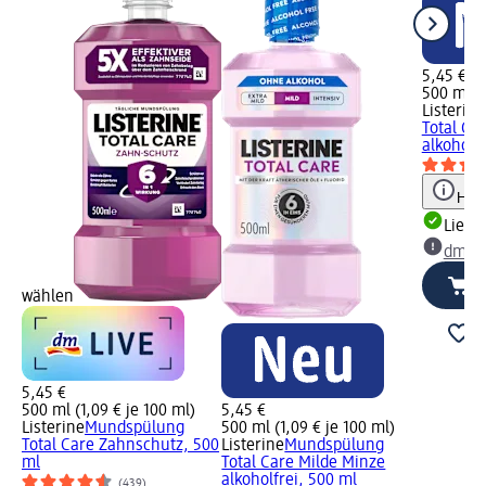
5,45 €
500 ml (1
Listerine
Total Ca
alkoholfr
Hinw
Liefe
dm Ma
wählen
5,45 €
500 ml (1,09 € je 100 ml)
5,45 €
Listerine
Mundspülung
500 ml (1,09 € je 100 ml)
Total Care Zahnschutz, 500
Listerine
Mundspülung
ml
Total Care Milde Minze
alkoholfrei, 500 ml
(439)