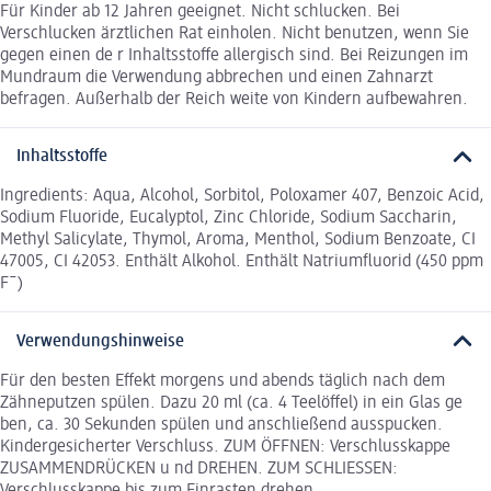
Für Kinder ab 12 Jahren geeignet. Nicht schlucken. Bei
Verschlucken ärztlichen Rat einholen. Nicht benutzen, wenn Sie
gegen einen de r Inhaltsstoffe allergisch sind. Bei Reizungen im
Mundraum die Verwendung abbrechen und einen Zahnarzt
befragen. Außerhalb der Reich weite von Kindern aufbewahren.
Inhaltsstoffe
Ingredients: Aqua, Alcohol, Sorbitol, Poloxamer 407, Benzoic Acid,
Sodium Fluoride, Eucalyptol, Zinc Chloride, Sodium Saccharin,
Methyl Salicylate, Thymol, Aroma, Menthol, Sodium Benzoate, CI
47005, CI 42053. Enthält Alkohol. Enthält Natriumfluorid (450 ppm
F¯)
Verwendungshinweise
Für den besten Effekt morgens und abends täglich nach dem
Zähneputzen spülen. Dazu 20 ml (ca. 4 Teelöffel) in ein Glas ge
ben, ca. 30 Sekunden spülen und anschließend ausspucken.
Kindergesicherter Verschluss. ZUM ÖFFNEN: Verschlusskappe
ZUSAMMENDRÜCKEN u nd DREHEN. ZUM SCHLIESSEN:
Verschlusskappe bis zum Einrasten drehen.