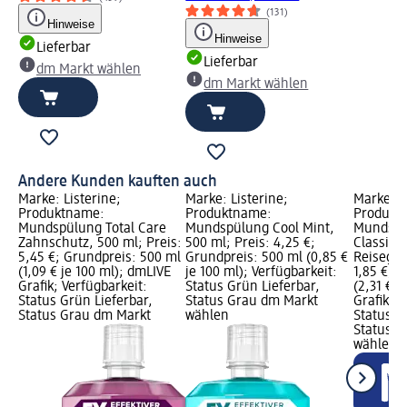
(131)
Hinweise
Hinweise
Lieferbar
Lieferbar
dm Markt wählen
dm Markt wählen
Andere Kunden kauften auch
Marke: Listerine;
Marke: Listerine;
Marke: L
Produktname:
Produktname:
Produkt
Mundspülung Total Care
Mundspülung Cool Mint,
Mundspül
Zahnschutz, 500 ml; Preis:
500 ml; Preis: 4,25 €;
Classic I
5,45 €; Grundpreis: 500 ml
Grundpreis: 500 ml (0,85 €
Reisegrö
(1,09 € je 100 ml); dmLIVE
je 100 ml); Verfügbarkeit:
1,85 €; 
Grafik; Verfügbarkeit:
Status Grün Lieferbar,
(2,31 € j
Status Grün Lieferbar,
Status Grau dm Markt
Grafik; V
Status Grau dm Markt
wählen
Status G
Status G
wählen